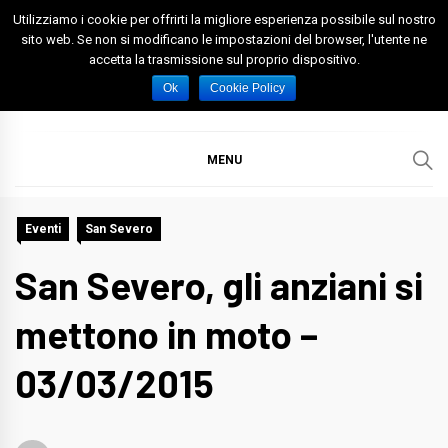
Skip
Utilizziamo i cookie per offrirti la migliore esperienza possibile sul nostro
to
sito web. Se non si modificano le impostazioni del browser, l'utente ne
accetta la trasmissione sul proprio dispositivo.
content
Spazio Foggia
Foggia News Calcio Eventi e Attività nella Capitanata
Ok
Cookie Policy
MENU
Eventi
San Severo
San Severo, gli anziani si
mettono in moto –
03/03/2015