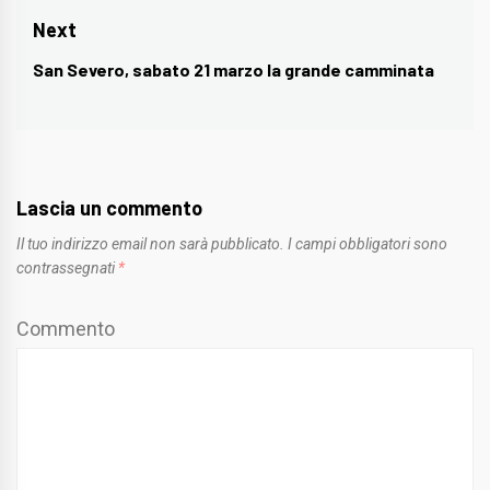
post:
Next
San Severo, sabato 21 marzo la grande camminata
Next
post:
Lascia un commento
Il tuo indirizzo email non sarà pubblicato.
I campi obbligatori sono
contrassegnati
*
Commento