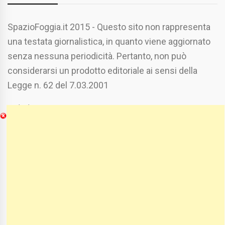
SpazioFoggia.it 2015 - Questo sito non rappresenta
una testata giornalistica, in quanto viene aggiornato
senza nessuna periodicità. Pertanto, non può
considerarsi un prodotto editoriale ai sensi della
Legge n. 62 del 7.03.2001
Chi Siamo
Spaziofoggia.it è stato realizzato da
Etucisei.it
-
Sebastiano Capozzi.
Se vuoi collaborare con Spaziofoggia invia il tuo
curriculum a :
spaziofoggia@gmail.com