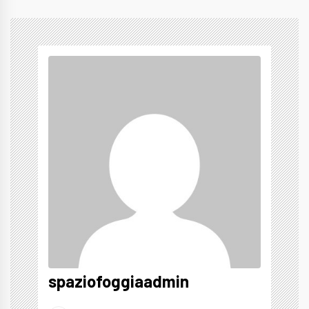
spaziofoggiaadmin