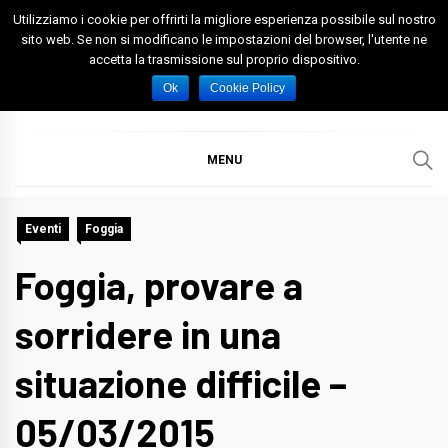
Skip
Utilizziamo i cookie per offrirti la migliore esperienza possibile sul nostro
to
sito web. Se non si modificano le impostazioni del browser, l'utente ne
accetta la trasmissione sul proprio dispositivo.
content
Spazio Foggia
Foggia News Calcio Eventi e Attività nella Capitanata
Ok
Cookie Policy
MENU
Eventi
Foggia
Foggia, provare a
sorridere in una
situazione difficile –
05/03/2015