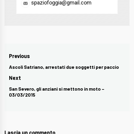
spaziofoggia@gmail.com
Navigazione
Previous
articoli
Ascoli Satriano, arrestati due soggetti per paccio
Previous
post:
Next
San Severo, gli anziani si mettono in moto –
Next
03/03/2015
post:
Lascia un commento