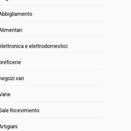
Abbigliamento
Alimentari
elettronica e elettrodomestici
oreficerie
negozi vari
Varie
Sale Ricevimento
Artigiani