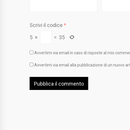
Scrivi il codice
*
5
×
=
35
Avvertimi via email in caso di risposte al mio comme
Avvertimi via email alla pubblicazione di un nuovo art