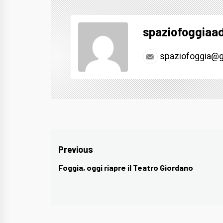
spaziofoggiaa
spaziofoggia@g
Navigazione
Previous
articoli
Foggia, oggi riapre il Teatro Giordano
Previous
post: