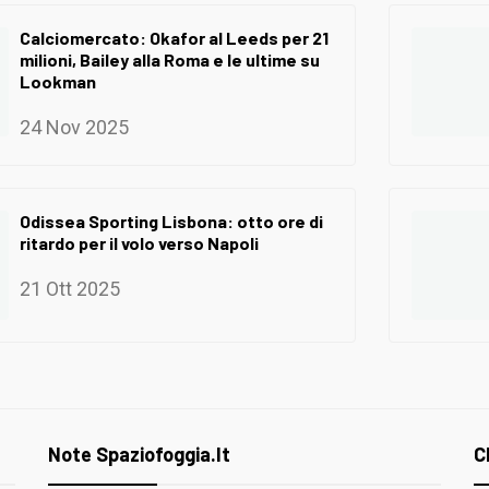
Calciomercato: Okafor al Leeds per 21
milioni, Bailey alla Roma e le ultime su
Lookman
24 Nov 2025
Odissea Sporting Lisbona: otto ore di
ritardo per il volo verso Napoli
21 Ott 2025
Note Spaziofoggia.it
C