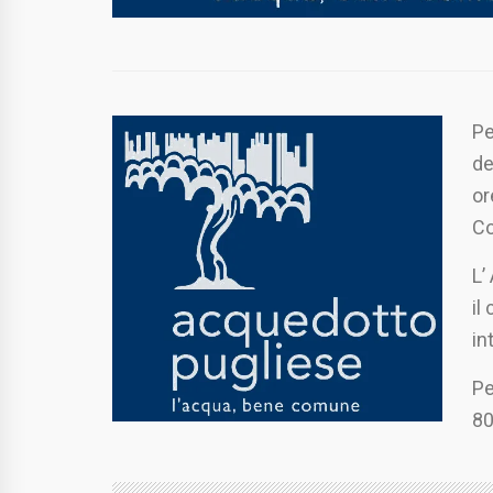
Pe
de
or
Co
L’
il
in
Pe
80