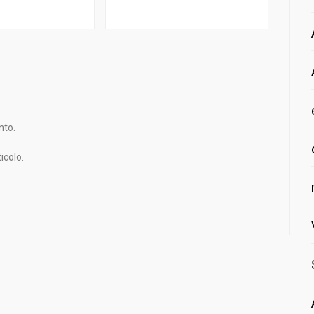
nto.
icolo.