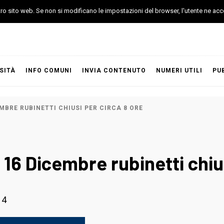
stro sito web. Se non si modificano le impostazioni del browser, l'utente ne acc
SITÀ
INFO COMUNI
INVIA CONTENUTO
NUMERI UTILI
PU
BRE RUBINETTI CHIUSI PER CIRCA 8 ORE
16 Dicembre rubinetti chius
14