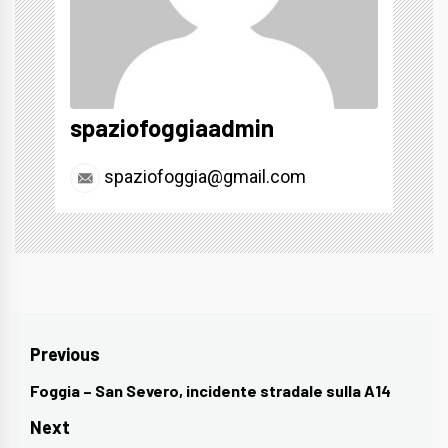
spaziofoggiaadmin
spaziofoggia@gmail.com
Navigazione
Previous
articoli
Foggia – San Severo, incidente stradale sulla A14
Previous
post:
Next