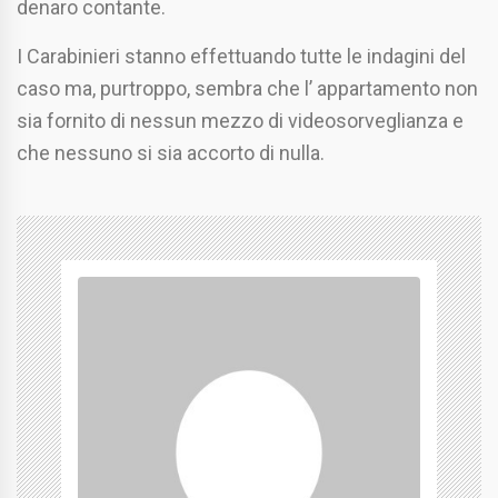
denaro contante.
I Carabinieri stanno effettuando tutte le indagini del
caso ma, purtroppo, sembra che l’ appartamento non
sia fornito di nessun mezzo di videosorveglianza e
che nessuno si sia accorto di nulla.