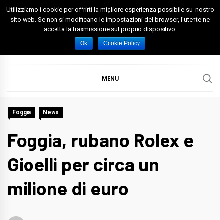
Skip
Utilizziamo i cookie per offrirti la migliore esperienza possibile sul nostro
to
sito web. Se non si modificano le impostazioni del browser, l'utente ne
accetta la trasmissione sul proprio dispositivo.
content
Spazio Foggia
Foggia News Calcio Eventi e Attività nella Capitanata
Ok
Cookie Policy
MENU
Foggia
News
Foggia, rubano Rolex e
Gioelli per circa un
milione di euro