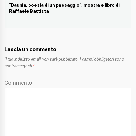
“Daunia, poesia di un paesaggio”, mostra e libro di
Next
Raffaele Battista
post:
Lascia un commento
Il tuo indirizzo email non sarà pubblicato.
I campi obbligatori sono
contrassegnati
*
Commento