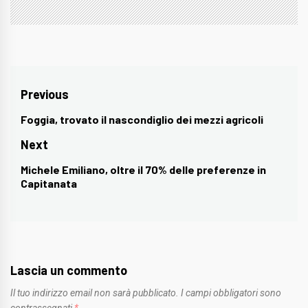
Navigazione
Previous
articoli
Foggia, trovato il nascondiglio dei mezzi agricoli
Previous
post:
Next
Michele Emiliano, oltre il 70% delle preferenze in
Next
Capitanata
post:
Lascia un commento
Il tuo indirizzo email non sarà pubblicato.
I campi obbligatori sono