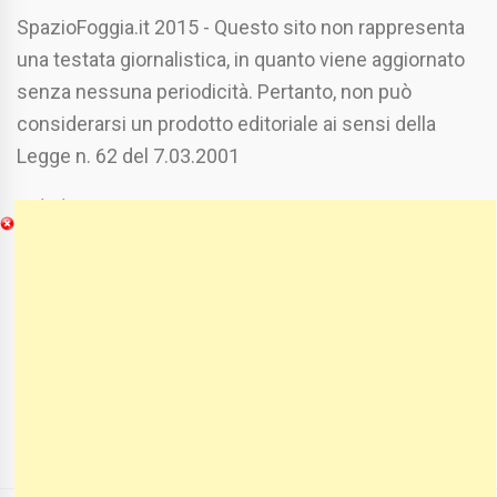
SpazioFoggia.it 2015 - Questo sito non rappresenta
una testata giornalistica, in quanto viene aggiornato
senza nessuna periodicità. Pertanto, non può
considerarsi un prodotto editoriale ai sensi della
Legge n. 62 del 7.03.2001
Chi Siamo
Spaziofoggia.it è stato realizzato da
Etucisei.it
-
Sebastiano Capozzi.
Se vuoi collaborare con Spaziofoggia invia il tuo
curriculum a :
spaziofoggia@gmail.com