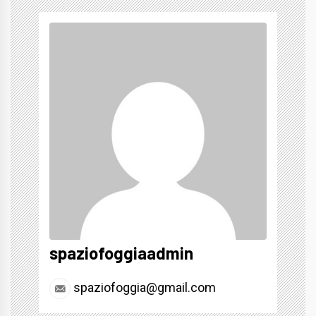
spaziofoggiaadmin
spaziofoggia@gmail.com