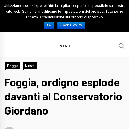
Skip
Utilizziamo i cookie per offrirti la migliore esperienza possibile sul nostro
to
sito web. Se non si modificano le impostazioni del browser, l'utente ne
accetta la trasmissione sul proprio dispositivo.
content
Spazio Foggia
Foggia News Calcio Eventi e Attività nella Capitanata
Ok
Cookie Policy
MENU
Foggia
News
Foggia, ordigno esplode
davanti al Conservatorio
Giordano