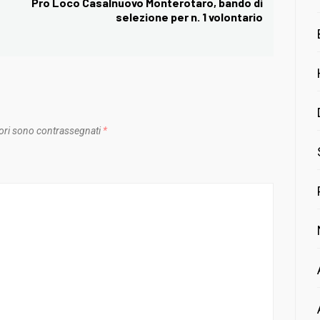
Pro Loco Casalnuovo Monterotaro, bando di
Next
selezione per n. 1 volontario
post:
ori sono contrassegnati
*