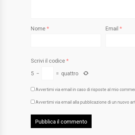
Nome
*
Email
*
Scrivi il codice
*
5
−
=
quattro
Avvertimi via email in caso di risposte al mio comme
Avvertimi via email alla pubblicazione di un nuovo art