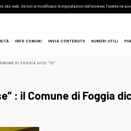
stro sito web. Se non si modificano le impostazioni del browser, l'utente ne acc
SITÀ
INFO COMUNI
INVIA CONTENUTO
NUMERI UTILI
PU
OMUNE DI FOGGIA DICE “SI”
” : il Comune di Foggia dic