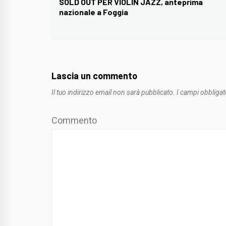
articoli
SOLD OUT PER VIOLIN JAZZ, anteprima
Previous
nazionale a Foggia
post:
Lascia un commento
Il tuo indirizzo email non sarà pubblicato.
I campi obbligat
Commento