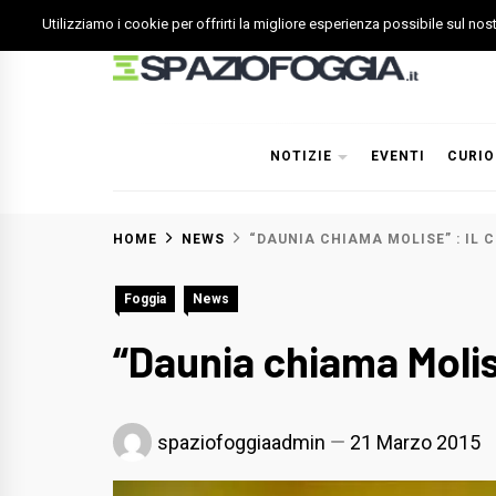
Skip
Utilizziamo i cookie per offrirti la migliore esperienza possibile sul no
to
content
Spazio Foggia
Foggia News Calcio Eventi e Attività nella Capitanata
NOTIZIE
EVENTI
CURIO
HOME
NEWS
“DAUNIA CHIAMA MOLISE” : IL C
Foggia
News
“Daunia chiama Molise
spaziofoggiaadmin
21 Marzo 2015