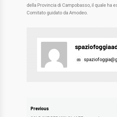
della Provincia di Campobasso, il quale ha e
Comitato guidato da Amodeo.
spaziofoggiaa
spaziofoggia@g
Navigazione
Previous