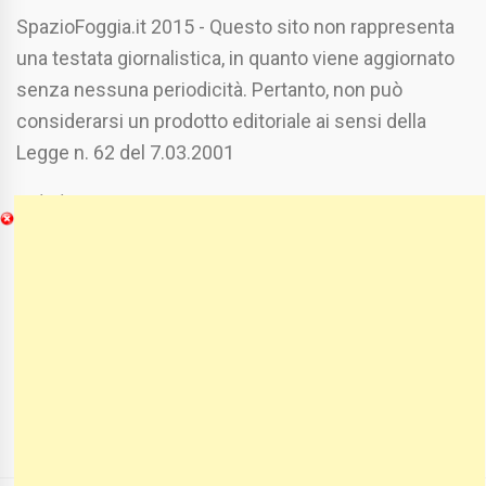
SpazioFoggia.it 2015 - Questo sito non rappresenta
una testata giornalistica, in quanto viene aggiornato
senza nessuna periodicità. Pertanto, non può
considerarsi un prodotto editoriale ai sensi della
Legge n. 62 del 7.03.2001
Chi Siamo
Spaziofoggia.it è stato realizzato da
Etucisei.it
-
Sebastiano Capozzi.
Se vuoi collaborare con Spaziofoggia invia il tuo
curriculum a :
spaziofoggia@gmail.com