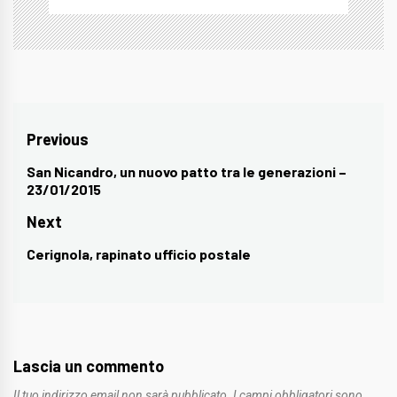
Navigazione
Previous
articoli
San Nicandro, un nuovo patto tra le generazioni –
Previous
23/01/2015
post:
Next
Cerignola, rapinato ufficio postale
Next
post:
Lascia un commento
Il tuo indirizzo email non sarà pubblicato.
I campi obbligatori sono