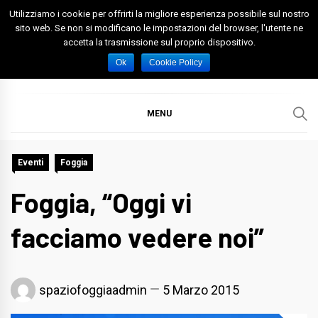
Skip
Utilizziamo i cookie per offrirti la migliore esperienza possibile sul nostro
to
sito web. Se non si modificano le impostazioni del browser, l'utente ne
accetta la trasmissione sul proprio dispositivo.
content
Spazio Foggia
Foggia News Calcio Eventi e Attività nella Capitanata
Ok
Cookie Policy
MENU
Eventi
Foggia
Foggia, “Oggi vi
facciamo vedere noi”
spaziofoggiaadmin
5 Marzo 2015