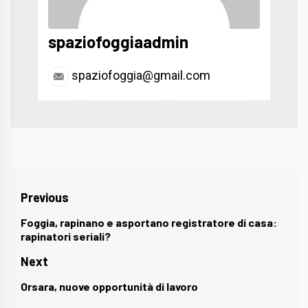
spaziofoggiaadmin
spaziofoggia@gmail.com
Navigazione
Previous
articoli
Foggia, rapinano e asportano registratore di casa:
Previous
rapinatori seriali?
post:
Next
Orsara, nuove opportunità di lavoro
Next