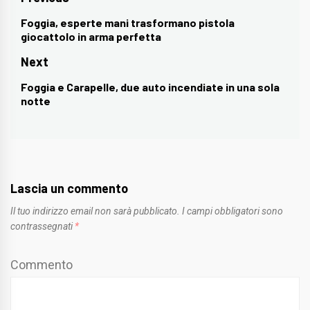
Navigazione
articoli
Foggia, esperte mani trasformano pistola
Previous
giocattolo in arma perfetta
post:
Next
Foggia e Carapelle, due auto incendiate in una sola
Next
notte
post:
Lascia un commento
Il tuo indirizzo email non sarà pubblicato.
I campi obbligatori sono
contrassegnati
*
Commento