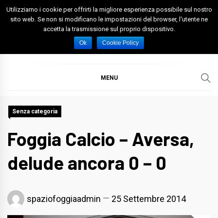
Skip
Utilizziamo i cookie per offrirti la migliore esperienza possibile sul nostro
to
sito web. Se non si modificano le impostazioni del browser, l'utente ne
accetta la trasmissione sul proprio dispositivo.
content
Spazio Foggia
Foggia News Calcio Eventi e Attività nella Capitanata
Ok
Cookie Policy
MENU
Senza categoria
Foggia Calcio – Aversa,
delude ancora 0 – 0
spaziofoggiaadmin
25 Settembre 2014