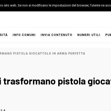
stro sito web. Se non si modificano le impostazioni del browser, l'utente ne acc
SITÀ
INFO COMUNI
INVIA CONTENUTO
NUMERI UTILI
PU
ORMANO PISTOLA GIOCATTOLO IN ARMA PERFETTA
 trasformano pistola gioca