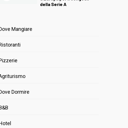
della Serie A
Dove Mangiare
Ristoranti
Pizzerie
Agriturismo
Dove Dormire
B&B
Hotel