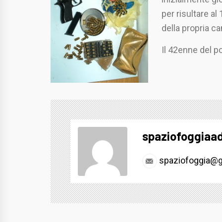
per risultare al
della propria ca
Il 42enne del po
spaziofoggiaa
spaziofoggia@g