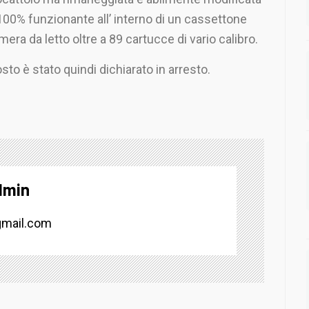
 100% funzionante all’ interno di un cassettone
mera da letto oltre a 89 cartucce di vario calibro.
sto è stato quindi dichiarato in arresto.
dmin
mail.com