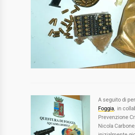
A seguito di pe
Foggia
, in col
Prevenzione Cri
Nicola Carbone,
inizialmente gi