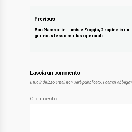
Navigazione
Previous
articoli
San Mamrco in Lamis e Foggia, 2 rapine in un
Previous
giorno, stesso modus operandi
post:
Lascia un commento
Il tuo indirizzo email non sarà pubblicato.
I campi obbligat
Commento