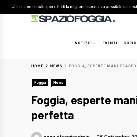
Skip
Utilizziamo i cookie per offrirti la migliore esperienza possibile sul no
to
content
Spazio Foggia
Foggia News Calcio Eventi e Attività nella Capitanata
NOTIZIE
EVENTI
CURIO
HOME
NEWS
FOGGIA, ESPERTE MANI TRASF
Foggia
News
Foggia, esperte mani
perfetta