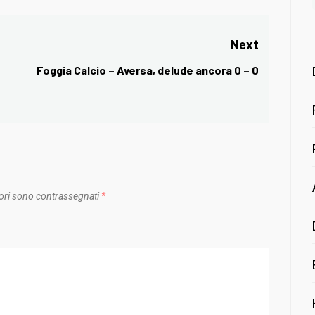
Next
Foggia Calcio – Aversa, delude ancora 0 – 0
Next
post:
ori sono contrassegnati
*