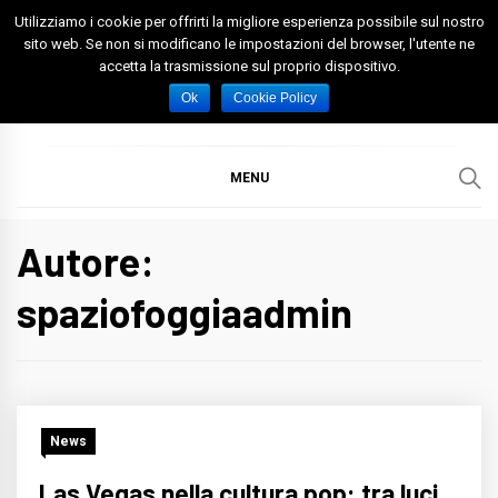
Skip
Utilizziamo i cookie per offrirti la migliore esperienza possibile sul nostro
to
sito web. Se non si modificano le impostazioni del browser, l'utente ne
accetta la trasmissione sul proprio dispositivo.
content
Spazio Foggia
Foggia News Calcio Eventi e Attività nella Capitanata
Ok
Cookie Policy
MENU
Autore:
spaziofoggiaadmin
News
Las Vegas nella cultura pop: tra luci,