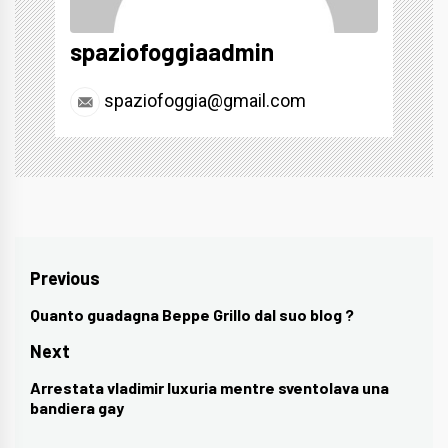
spaziofoggiaadmin
spaziofoggia@gmail.com
Navigazione
Previous
articoli
Quanto guadagna Beppe Grillo dal suo blog ?
Previous
post:
Next
Arrestata vladimir luxuria mentre sventolava una
Next
bandiera gay
post: