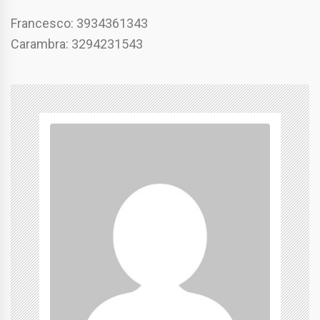
Francesco: 3934361343
Carambra: 3294231543