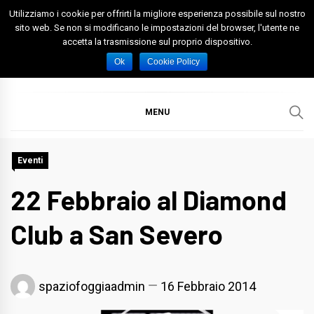
Skip
Utilizziamo i cookie per offrirti la migliore esperienza possibile sul nostro
to
sito web. Se non si modificano le impostazioni del browser, l'utente ne
accetta la trasmissione sul proprio dispositivo.
content
Spazio Foggia
Foggia News Calcio Eventi e Attività nella Capitanata
Ok
Cookie Policy
MENU
Eventi
22 Febbraio al Diamond
Club a San Severo
spaziofoggiaadmin
16 Febbraio 2014