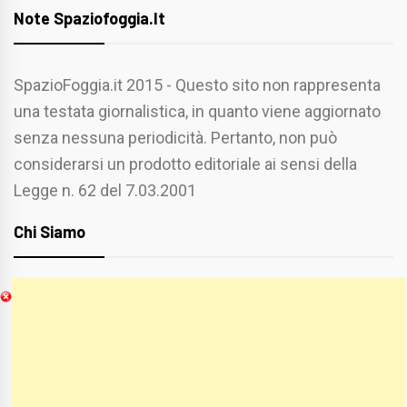
Note Spaziofoggia.it
SpazioFoggia.it 2015 - Questo sito non rappresenta
una testata giornalistica, in quanto viene aggiornato
senza nessuna periodicità. Pertanto, non può
considerarsi un prodotto editoriale ai sensi della
Legge n. 62 del 7.03.2001
Chi Siamo
Spaziofoggia.it è stato realizzato da
Etucisei.it
-
Sebastiano Capozzi.
Se vuoi collaborare con Spaziofoggia invia il tuo
curriculum a :
spaziofoggia@gmail.com