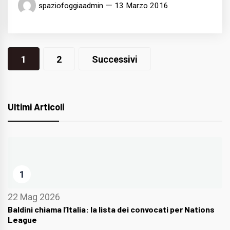
spaziofoggiaadmin
13 Marzo 2016
Navigazione
1
2
Successivi
articoli
Ultimi Articoli
1
22 Mag 2026
Baldini chiama l’Italia: la lista dei convocati per Nations
League