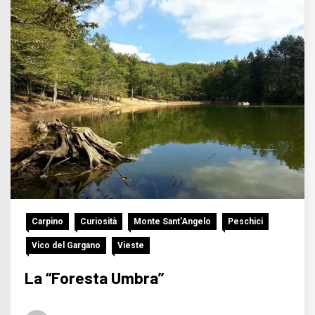
Carpino
Curiosità
Monte Sant’Angelo
Peschici
Vico del Gargano
Vieste
La “Foresta Umbra”