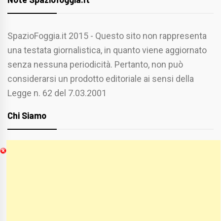
SpazioFoggia.it 2015 - Questo sito non rappresenta
una testata giornalistica, in quanto viene aggiornato
senza nessuna periodicità. Pertanto, non può
considerarsi un prodotto editoriale ai sensi della
Legge n. 62 del 7.03.2001
Chi Siamo
Spaziofoggia.it è stato realizzato da
Etucisei.it
-
Sebastiano Capozzi.
Se vuoi collaborare con Spaziofoggia invia il tuo
curriculum a :
spaziofoggia@gmail.com