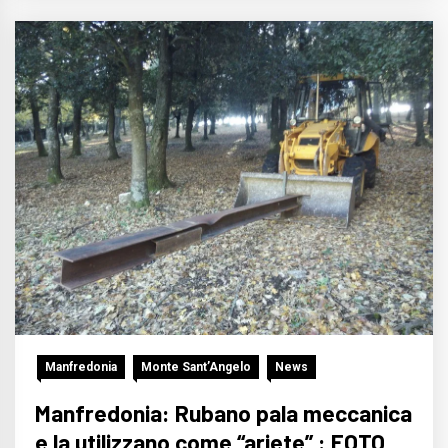
Manfredonia
Monte Sant’Angelo
News
Manfredonia: Rubano pala meccanica
e la utilizzano come “ariete” : FOTO