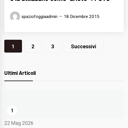
spaziofoggiaadmin
18 Dicembre 2015
Navigazione
1
2
3
Successivi
articoli
Ultimi Articoli
1
22 Mag 2026