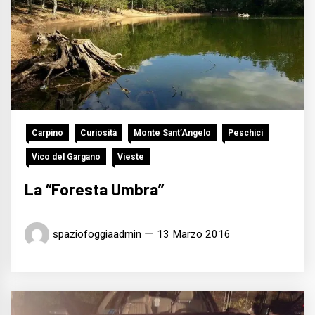
Carpino
Curiosità
Monte Sant’Angelo
Peschici
Vico del Gargano
Vieste
La “Foresta Umbra”
spaziofoggiaadmin
13 Marzo 2016