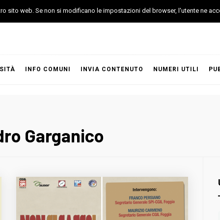
stro sito web. Se non si modificano le impostazioni del browser, l'utente ne acc
SITÀ
INFO COMUNI
INVIA CONTENUTO
NUMERI UTILI
PU
dro Garganico