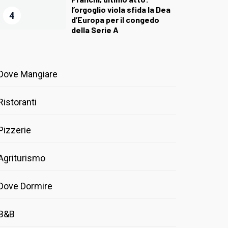
l’orgoglio viola sfida la Dea
4
d’Europa per il congedo
della Serie A
Dove Mangiare
Ristoranti
Pizzerie
Agriturismo
Dove Dormire
B&B