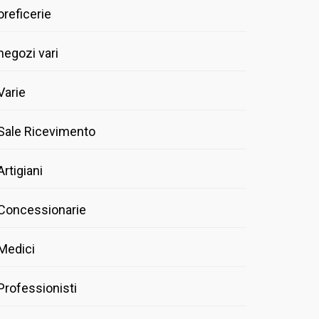
oreficerie
negozi vari
Varie
Sale Ricevimento
Artigiani
Concessionarie
Medici
Professionisti