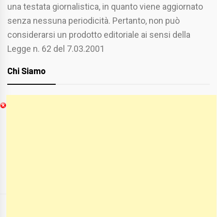
una testata giornalistica, in quanto viene aggiornato
senza nessuna periodicità. Pertanto, non può
considerarsi un prodotto editoriale ai sensi della
Legge n. 62 del 7.03.2001
Chi Siamo
Spaziofoggia.it è stato realizzato da
Etucisei.it
-
Sebastiano Capozzi.
Se vuoi collaborare con Spaziofoggia invia il tuo
curriculum a :
spaziofoggia@gmail.com
COPYRIGHT ALL RIGHTS RESERVED
|
THEME:
BLOG PRIME
BY