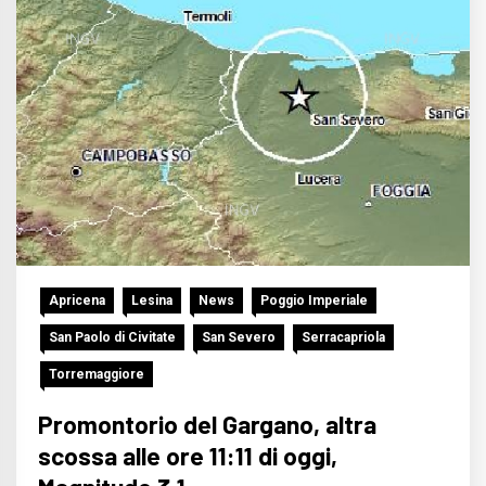
Apricena
Lesina
News
Poggio Imperiale
San Paolo di Civitate
San Severo
Serracapriola
Torremaggiore
Promontorio del Gargano, altra
scossa alle ore 11:11 di oggi,