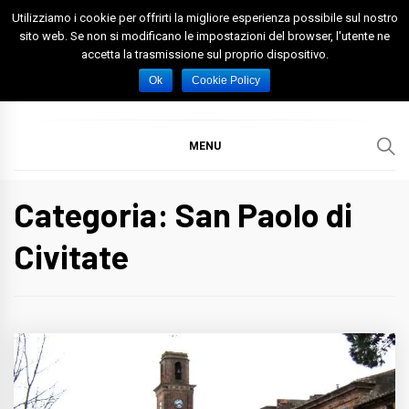
Skip
Utilizziamo i cookie per offrirti la migliore esperienza possibile sul nostro
to
sito web. Se non si modificano le impostazioni del browser, l'utente ne
accetta la trasmissione sul proprio dispositivo.
content
Spazio Foggia
Foggia News Calcio Eventi e Attività nella Capitanata
Ok
Cookie Policy
MENU
Categoria: San Paolo di
Civitate