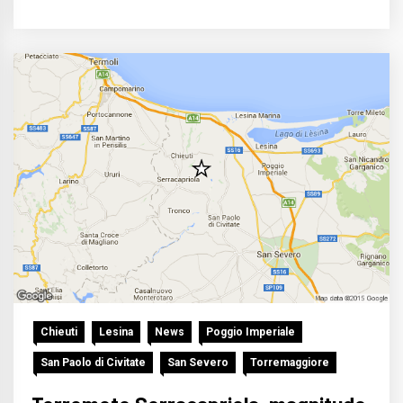
Chieuti
Lesina
News
Poggio Imperiale
San Paolo di Civitate
San Severo
Torremaggiore