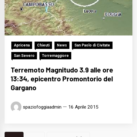
Apricena
Chieuti
News
San Paolo di Civitate
San Severo
Torremaggiore
Terremoto Magnitudo 3.9 alle ore
13:34, epicentro Promontorio del
Gargano
spaziofoggiaadmin
16 Aprile 2015
Navigazione