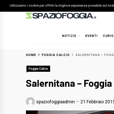
Skip
Utilizziamo i cookie per offrirti la migliore esperienza possibile sul no
to
content
Spazio Foggia
Foggia News Calcio Eventi e Attività nella Capitanata
NOTIZIE
EVENTI
CURIO
HOME
FOGGIA CALCIO
SALERNITANA – FOGGI
Foggia Calcio
Salernitana – Foggia 
spaziofoggiaadmin
21 Febbraio 201