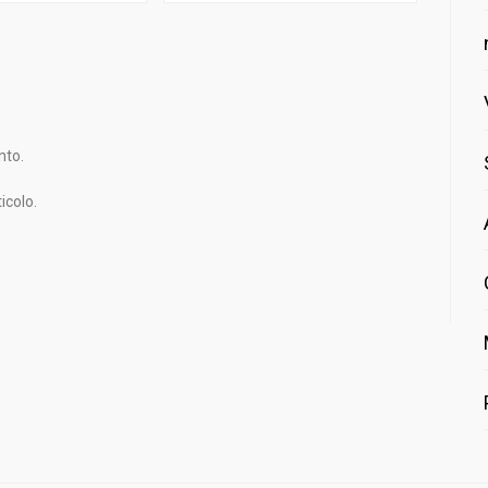
nto.
icolo.