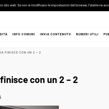
stro sito web. Se non si modificano le impostazioni del browser, l'utente ne acc
SITÀ
INFO COMUNI
INVIA CONTENUTO
NUMERI UTILI
PU
A FINISCE CON UN 2 – 2
finisce con un 2 – 2
5