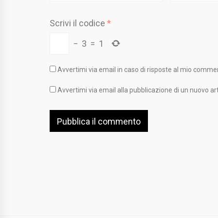
Scrivi il codice
*
−
3
=
1
Avvertimi via email in caso di risposte al mio comme
Avvertimi via email alla pubblicazione di un nuovo art