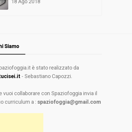
18 Ago 2018
hi Siamo
paziofoggia.it è stato realizzato da
tucisei.it
- Sebastiano Capozzi.
e vuoi collaborare con Spaziofoggia invia il
uo curriculum a :
spaziofoggia@gmail.com