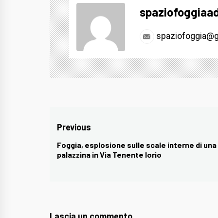
spaziofoggiaa
spaziofoggia@g
Navigazione
Previous
articoli
Foggia, esplosione sulle scale interne di una
Previous
palazzina in Via Tenente Iorio
post:
Lascia un commento