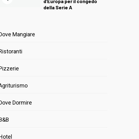
d’Europa per il congedo
della Serie A
Dove Mangiare
Ristoranti
Pizzerie
Agriturismo
Dove Dormire
B&B
Hotel