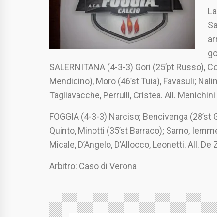
La
Sa
ar
go
SALERNITANA (4-3-3) Gori (25’pt Russo), Col
Mendicino), Moro (46’st Tuia), Favasuli; Nalin
Tagliavacche, Perrulli, Cristea. All. Menichini
FOGGIA (4-3-3) Narciso; Bencivenga (28’st Gre
Quinto, Minotti (35’st Barraco); Sarno, Iemme
Micale, D’Angelo, D’Allocco, Leonetti. All. De 
Arbitro: Caso di Verona