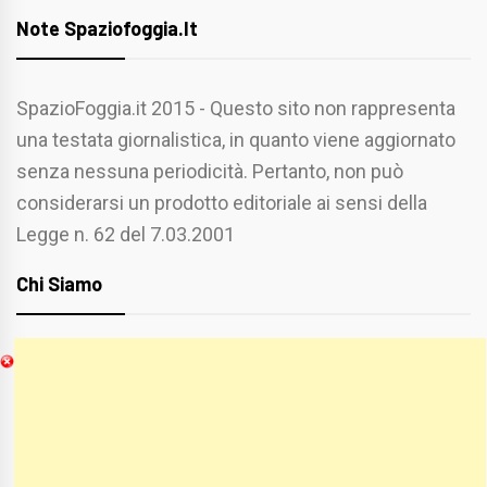
Note Spaziofoggia.it
SpazioFoggia.it 2015 - Questo sito non rappresenta
una testata giornalistica, in quanto viene aggiornato
senza nessuna periodicità. Pertanto, non può
considerarsi un prodotto editoriale ai sensi della
Legge n. 62 del 7.03.2001
Chi Siamo
Spaziofoggia.it è stato realizzato da
Etucisei.it
-
Sebastiano Capozzi.
Se vuoi collaborare con Spaziofoggia invia il tuo