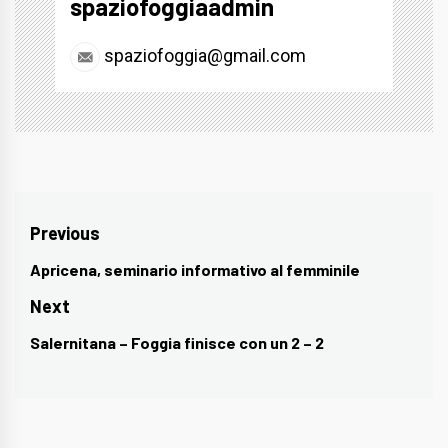
spaziofoggiaadmin
spaziofoggia@gmail.com
Navigazione
Previous
articoli
Apricena, seminario informativo al femminile
Previous
post:
Next
Salernitana – Foggia finisce con un 2 – 2
Next
post: