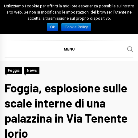
Skip
Utilizziamo i cookie per offrirti la migliore esperienza possibile sul nostro
to
sito web. Se non si modificano le impostazioni del browser, l'utente ne
accetta la trasmissione sul proprio dispositivo.
content
Spazio Foggia
Foggia News Calcio Eventi e Attività nella Capitanata
Ok
Cookie Policy
MENU
Foggia
News
Foggia, esplosione sulle
scale interne di una
palazzina in Via Tenente
Iorio