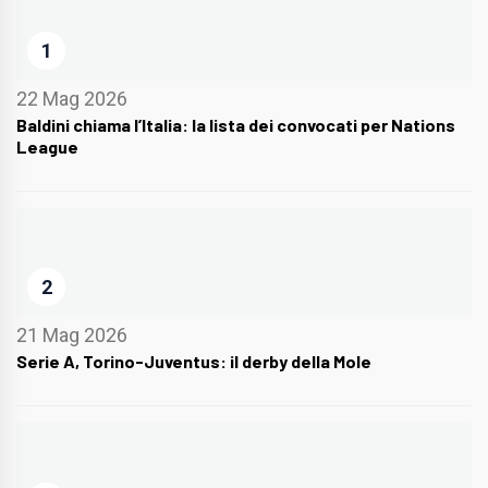
1
22 Mag 2026
Baldini chiama l’Italia: la lista dei convocati per Nations
League
2
21 Mag 2026
Serie A, Torino-Juventus: il derby della Mole