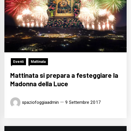
Eventi
Mattinata
Mattinata si prepara a festeggiare la
Madonna della Luce
spaziofoggiaadmin
9 Settembre 2017