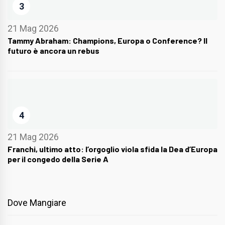
3
21 Mag 2026
Tammy Abraham: Champions, Europa o Conference? Il
futuro è ancora un rebus
4
21 Mag 2026
Franchi, ultimo atto: l’orgoglio viola sfida la Dea d’Europa
per il congedo della Serie A
Dove Mangiare