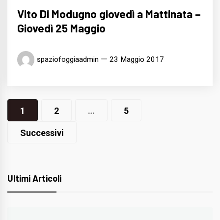
Vito Di Modugno giovedì a Mattinata –
Giovedì 25 Maggio
spaziofoggiaadmin
23 Maggio 2017
Navigazione
1
2
…
5
articoli
Successivi
Ultimi Articoli