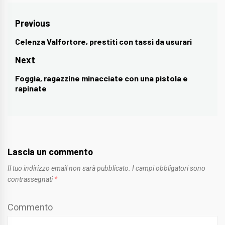
Navigazione
Previous
articoli
Celenza Valfortore, prestiti con tassi da usurari
Previous
post:
Next
Foggia, ragazzine minacciate con una pistola e
Next
rapinate
post:
Lascia un commento
Il tuo indirizzo email non sarà pubblicato.
I campi obbligatori sono
contrassegnati
*
Commento