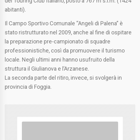
del Touring Club Italiano, posto a 767 m s.l.m. (1424
abitanti).
Il Campo Sportivo Comunale “Angeli di Palena” è
stato ristrutturato nel 2009, anche al fine di ospitare
la preparazione pre-campionato di squadre
professionistiche, così da promuovere il turismo
locale. Negli ultimi anni hanno usufruito della
struttura il Giulianova e l’Arzanese.
La seconda parte del ritiro, invece, si svolgerà in
provincia di Foggia.