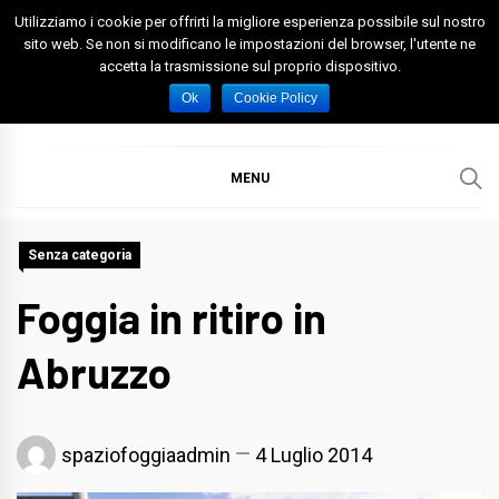
Skip
Utilizziamo i cookie per offrirti la migliore esperienza possibile sul nostro
to
sito web. Se non si modificano le impostazioni del browser, l'utente ne
accetta la trasmissione sul proprio dispositivo.
content
Spazio Foggia
Foggia News Calcio Eventi e Attività nella Capitanata
Ok
Cookie Policy
MENU
Senza categoria
Foggia in ritiro in
Abruzzo
spaziofoggiaadmin
4 Luglio 2014