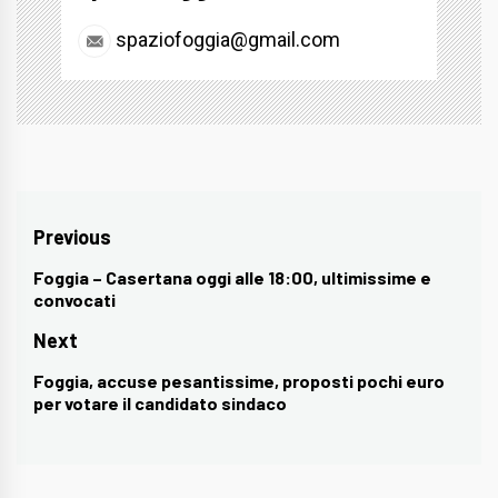
spaziofoggia@gmail.com
Navigazione
Previous
articoli
Foggia – Casertana oggi alle 18:00, ultimissime e
Previous
convocati
post:
Next
Foggia, accuse pesantissime, proposti pochi euro
Next
per votare il candidato sindaco
post: