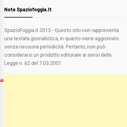
Note Spaziofoggia.it
SpazioFoggia.it 2015 - Questo sito non rappresenta
una testata giornalistica, in quanto viene aggiornato
senza nessuna periodicità. Pertanto, non può
considerarsi un prodotto editoriale ai sensi della
Legge n. 62 del 7.03.2001
Chi Siamo
Spaziofoggia.it è stato realizzato da
Etucisei.it
-
Sebastiano Capozzi.
Se vuoi collaborare con Spaziofoggia invia il tuo