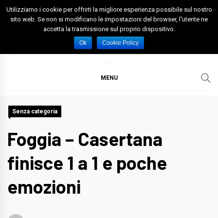
Skip
Utilizziamo i cookie per offrirti la migliore esperienza possibile sul nostro
to
sito web. Se non si modificano le impostazioni del browser, l'utente ne
accetta la trasmissione sul proprio dispositivo.
content
Spazio Foggia
Foggia News Calcio Eventi e Attività nella Capitanata
Ok
Cookie Policy
MENU
Senza categoria
Foggia – Casertana
finisce 1 a 1 e poche
emozioni