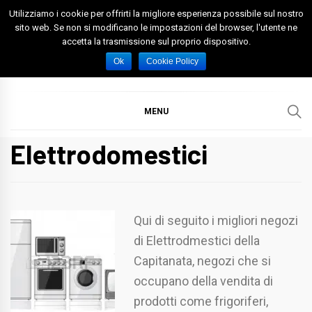
Skip
Utilizziamo i cookie per offrirti la migliore esperienza possibile sul nostro
to
sito web. Se non si modificano le impostazioni del browser, l'utente ne
accetta la trasmissione sul proprio dispositivo.
content
Spazio Foggia
Foggia News Calcio Eventi e Attività nella Capitanata
Ok
Cookie Policy
MENU
Elettrodomestici
Qui di seguito i migliori negozi
di Elettrodmestici della
Capitanata, negozi che si
occupano della vendita di
prodotti come frigoriferi,