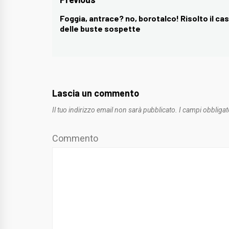
Navigazione
articoli
Foggia, antrace? no, borotalco! Risolto il ca
Previous
delle buste sospette
post:
Lascia un commento
Il tuo indirizzo email non sarà pubblicato.
I campi obbligat
Commento