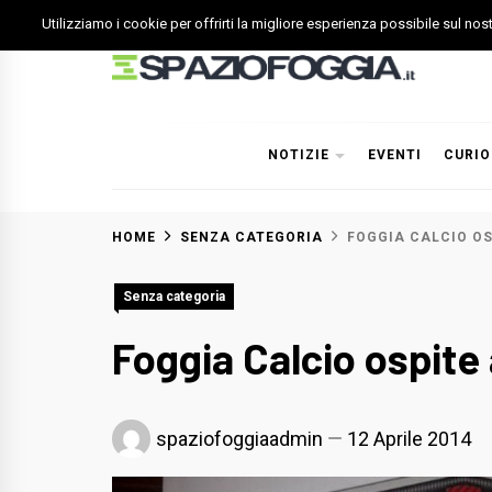
Skip
Utilizziamo i cookie per offrirti la migliore esperienza possibile sul no
to
content
Spazio Foggia
Foggia News Calcio Eventi e Attività nella Capitanata
NOTIZIE
EVENTI
CURIO
HOME
SENZA CATEGORIA
FOGGIA CALCIO O
Senza categoria
Foggia Calcio ospite
spaziofoggiaadmin
12 Aprile 2014