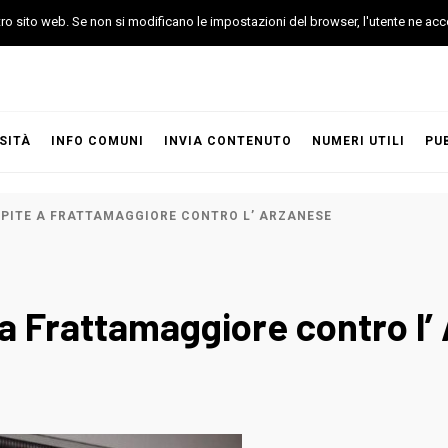
stro sito web. Se non si modificano le impostazioni del browser, l'utente ne acc
SITÀ
INFO COMUNI
INVIA CONTENUTO
NUMERI UTILI
PU
SPITE A FRATTAMAGGIORE CONTRO L’ ARZANESE
 a Frattamaggiore contro l