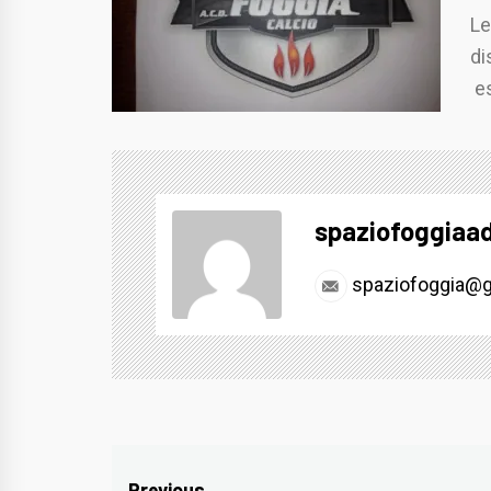
Le
di
es
spaziofoggiaa
spaziofoggia@g
Previous