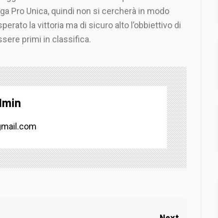
ga Pro Unica, quindi non si cercherà in modo
sperato la vittoria ma di sicuro alto l’obbiettivo di
sere primi in classifica.
dmin
mail.com
Next