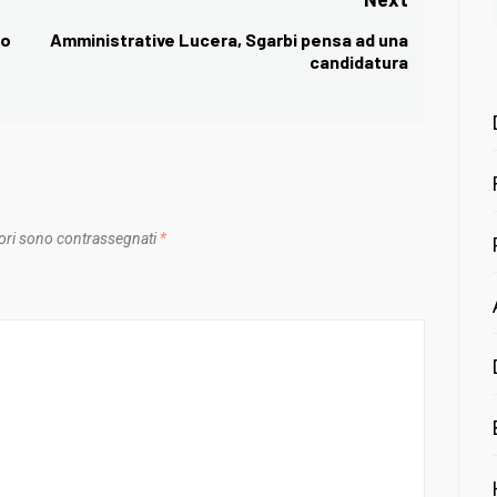
so
Amministrative Lucera, Sgarbi pensa ad una
Next
candidatura
post:
ori sono contrassegnati
*