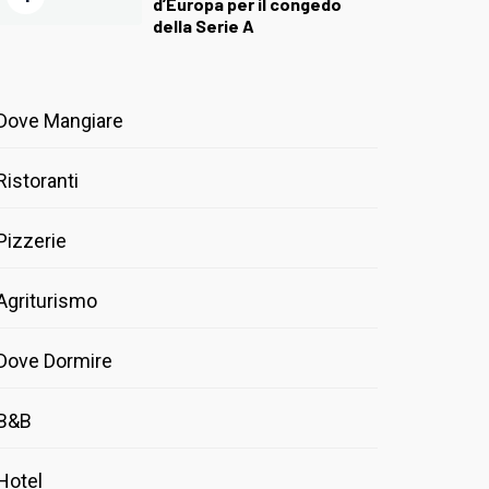
d’Europa per il congedo
della Serie A
Dove Mangiare
Ristoranti
Pizzerie
Agriturismo
Dove Dormire
B&B
Hotel