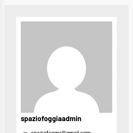
spaziofoggiaadmin
spaziofoggia@gmail.com