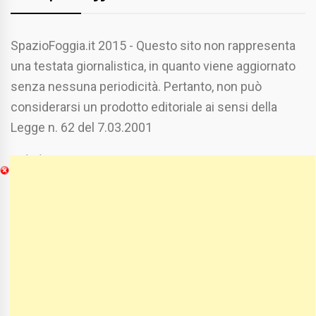
SpazioFoggia.it 2015 - Questo sito non rappresenta
una testata giornalistica, in quanto viene aggiornato
senza nessuna periodicità. Pertanto, non può
considerarsi un prodotto editoriale ai sensi della
Legge n. 62 del 7.03.2001
Chi Siamo
Spaziofoggia.it è stato realizzato da
Etucisei.it
-
Sebastiano Capozzi.
Se vuoi collaborare con Spaziofoggia invia il tuo
curriculum a :
spaziofoggia@gmail.com