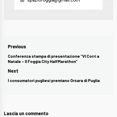
Navigazione
Previous
articoli
Conferenza stampa di presentazione “VI Corri a
Previous
Natale – II Foggia City HalfMarathon”
post:
Next
I consumatori pugliesi premiano Orsara di Puglia
Next
post:
Lascia un commento