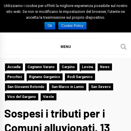
Skip
Utilizziamo i cookie per offrirti la migliore esperienza possibile sul nostro
to
sito web. Se non si modificano le impostazioni del browser, l'utente ne
accetta la trasmissione sul proprio dispositivo.
content
Spazio Foggia
Foggia News Calcio Eventi e Attività nella Capitanata
Ok
Cookie Policy
MENU
Accadia
Cagnano Varano
Carpino
Lesina
News
Peschici
Rignano Garganico
Rodi Garganico
San Giovanni Rotondo
San Marco in Lamis
San Severo
Vico del Gargano
Vieste
Sospesi i tributi per i
Comuni alluvionati, 13