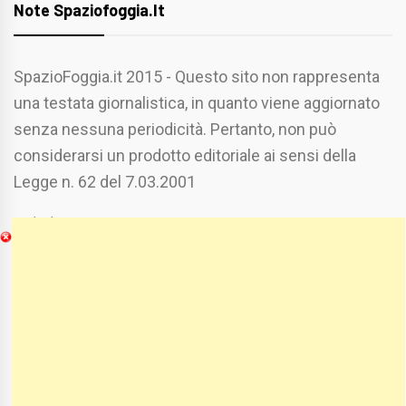
Note Spaziofoggia.it
SpazioFoggia.it 2015 - Questo sito non rappresenta
una testata giornalistica, in quanto viene aggiornato
senza nessuna periodicità. Pertanto, non può
considerarsi un prodotto editoriale ai sensi della
Legge n. 62 del 7.03.2001
Chi Siamo
Spaziofoggia.it è stato realizzato da
Etucisei.it
-
Sebastiano Capozzi.
Se vuoi collaborare con Spaziofoggia invia il tuo
curriculum a :
spaziofoggia@gmail.com