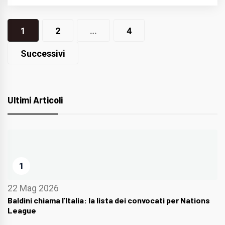
Navigazione
1
2
…
4
articoli
Successivi
Ultimi Articoli
1
22 Mag 2026
Baldini chiama l’Italia: la lista dei convocati per Nations
League