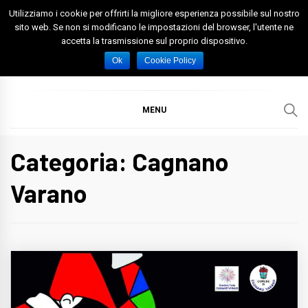
Skip
Utilizziamo i cookie per offrirti la migliore esperienza possibile sul nostro
to
sito web. Se non si modificano le impostazioni del browser, l'utente ne
accetta la trasmissione sul proprio dispositivo.
content
Spazio Foggia
Foggia News Calcio Eventi e Attività nella Capitanata
Ok
Cookie Policy
MENU
Categoria: Cagnano
Varano