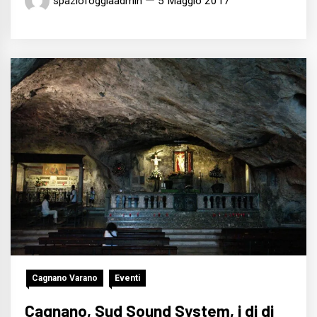
spaziofoggiaadmin
5 Maggio 2017
Cagnano Varano
Eventi
Cagnano, Sud Sound System, i dj di