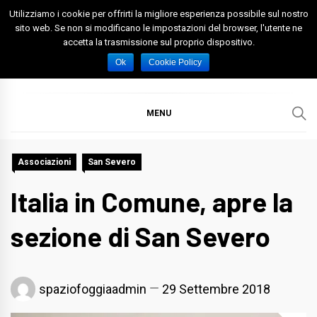
Skip
Utilizziamo i cookie per offrirti la migliore esperienza possibile sul nostro
to
sito web. Se non si modificano le impostazioni del browser, l'utente ne
accetta la trasmissione sul proprio dispositivo.
content
Spazio Foggia
Foggia News Calcio Eventi e Attività nella Capitanata
Ok
Cookie Policy
MENU
Associazioni
San Severo
Italia in Comune, apre la
sezione di San Severo
spaziofoggiaadmin
29 Settembre 2018