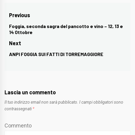
Navigazione
Previous
articoli
Foggia, seconda sagra del pancotto e vino – 12, 13 e
Previous
14 Ottobre
post:
Next
ANPI FOGGIA SUI FATTI DI TORREMAGGIORE
Next
post:
Lascia un commento
Il tuo indirizzo email non sarà pubblicato.
I campi obbligatori sono
contrassegnati
*
Commento