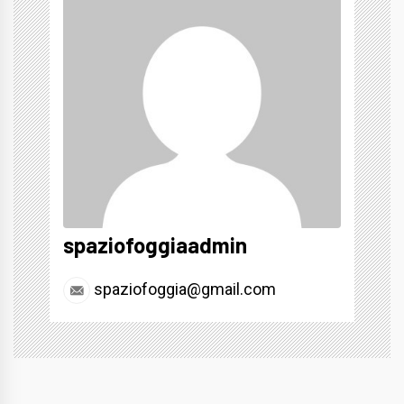
spaziofoggiaadmin
spaziofoggia@gmail.com