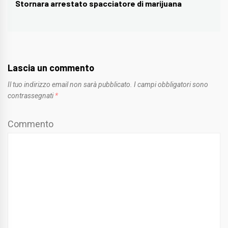
Stornara arrestato spacciatore di marijuana
Next
post:
Lascia un commento
Il tuo indirizzo email non sarà pubblicato.
I campi obbligatori sono
contrassegnati
*
Commento