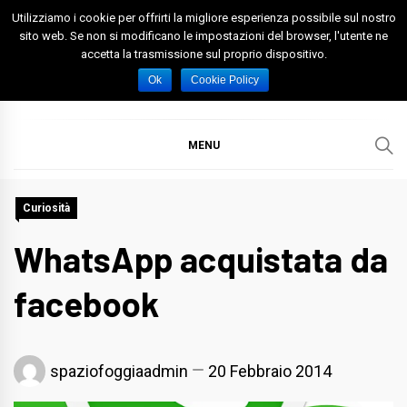
Skip
Utilizziamo i cookie per offrirti la migliore esperienza possibile sul nostro
to
sito web. Se non si modificano le impostazioni del browser, l'utente ne
accetta la trasmissione sul proprio dispositivo.
content
Spazio Foggia
Foggia News Calcio Eventi e Attività nella Capitanata
Ok
Cookie Policy
MENU
Curiosità
WhatsApp acquistata da
facebook
spaziofoggiaadmin
20 Febbraio 2014