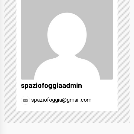
spaziofoggiaadmin
spaziofoggia@gmail.com