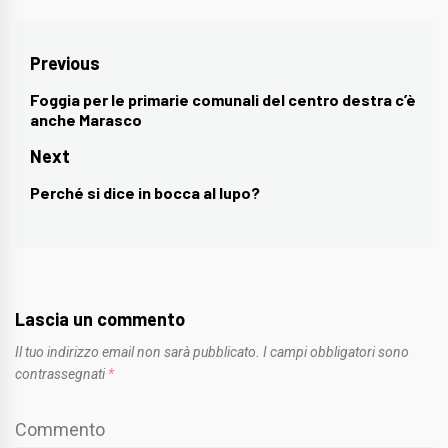
Navigazione
Previous
articoli
Foggia per le primarie comunali del centro destra c’è
Previous
anche Marasco
post:
Next
Perché si dice in bocca al lupo?
Next
post:
Lascia un commento
Il tuo indirizzo email non sarà pubblicato.
I campi obbligatori sono
contrassegnati
*
Commento