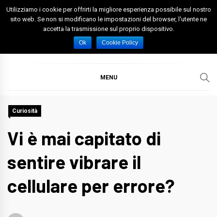
Skip
Utilizziamo i cookie per offrirti la migliore esperienza possibile sul nostro
to
sito web. Se non si modificano le impostazioni del browser, l'utente ne
accetta la trasmissione sul proprio dispositivo.
content
Spazio Foggia
Foggia News Calcio Eventi e Attività nella Capitanata
Ok
Cookie Policy
MENU
Curiosità
Vi è mai capitato di
sentire vibrare il
cellulare per errore?