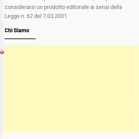
considerarsi un prodotto editoriale ai sensi della
Legge n. 62 del 7.03.2001
Chi Siamo
Spaziofoggia.it è stato realizzato da
Etucisei.it
-
Sebastiano Capozzi.
Se vuoi collaborare con Spaziofoggia invia il tuo
curriculum a :
spaziofoggia@gmail.com
COPYRIGHT ALL RIGHTS RESERVED
|
THEME:
BLOG PRIME
BY
THEMEINWP
.