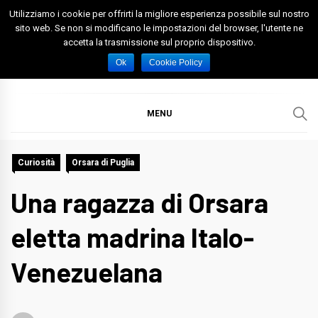
Skip
Utilizziamo i cookie per offrirti la migliore esperienza possibile sul nostro
to
sito web. Se non si modificano le impostazioni del browser, l'utente ne
accetta la trasmissione sul proprio dispositivo.
content
Spazio Foggia
Foggia News Calcio Eventi e Attività nella Capitanata
Ok
Cookie Policy
MENU
Curiosità
Orsara di Puglia
Una ragazza di Orsara
eletta madrina Italo-
Venezuelana