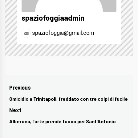
spaziofoggiaadmin
spaziofoggia@gmail.com
Navigazione
Previous
articoli
Omicidio a Trinitapoli, freddato con tre colpi di fucile
Previous
post:
Next
Alberona, l’arte prende fuoco per Sant’Antonio
Next
post: