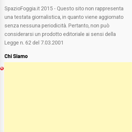
SpazioFoggia.it 2015 - Questo sito non rappresenta
una testata giornalistica, in quanto viene aggiornato
senza nessuna periodicità. Pertanto, non può
considerarsi un prodotto editoriale ai sensi della
Legge n. 62 del 7.03.2001
Chi Siamo
Spaziofoggia.it è stato realizzato da
Etucisei.it
-
Sebastiano Capozzi.
Se vuoi collaborare con Spaziofoggia invia il tuo
curriculum a :
spaziofoggia@gmail.com