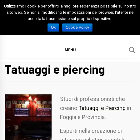
Skip
Utilizziamo i cookie per offrirti la migliore esperienza possibile sul nostro
to
sito web. Se non si modificano le impostazioni del browser, l'utente ne
accetta la trasmissione sul proprio dispositivo.
content
Spazio Foggia
Foggia News Calcio Eventi e Attività nella Capitanata
Ok
Cookie Policy
MENU
Tatuaggi e piercing
Studi di professionisti che
creano
Tatuaggi e Piercing
in
Foggia e Provincia.
Esperti nella creazione di
tatuaggi realistici, orientali,