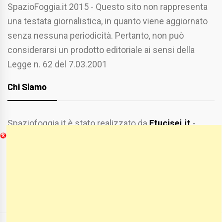
SpazioFoggia.it 2015 - Questo sito non rappresenta
una testata giornalistica, in quanto viene aggiornato
senza nessuna periodicità. Pertanto, non può
considerarsi un prodotto editoriale ai sensi della
Legge n. 62 del 7.03.2001
Chi Siamo
Spaziofoggia.it è stato realizzato da
Etucisei.it
-
Sebastiano Capozzi.
Se vuoi collaborare con Spaziofoggia invia il tuo
curriculum a :
spaziofoggia@gmail.com