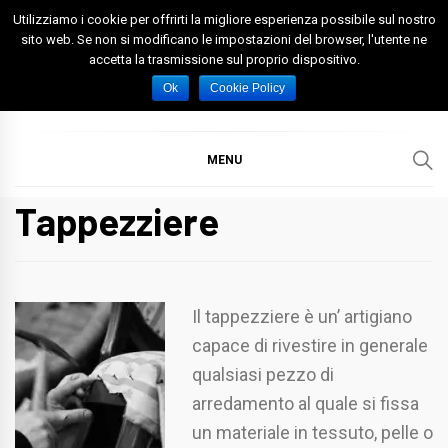
Skip
Utilizziamo i cookie per offrirti la migliore esperienza possibile sul nostro
to
sito web. Se non si modificano le impostazioni del browser, l'utente ne
accetta la trasmissione sul proprio dispositivo.
content
Spazio Foggia
Foggia News Calcio Eventi e Attività nella Capitanata
Ok
Cookie Policy
MENU
Tappezziere
Il tappezziere è un’ artigiano
capace di rivestire in generale
qualsiasi pezzo di
arredamento al quale si fissa
un materiale in tessuto, pelle o