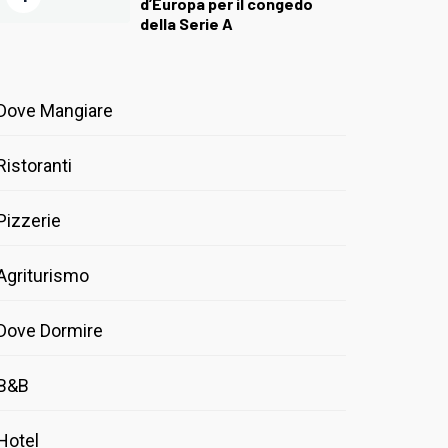
d’Europa per il congedo
della Serie A
Dove Mangiare
Ristoranti
Pizzerie
Agriturismo
Dove Dormire
B&B
Hotel