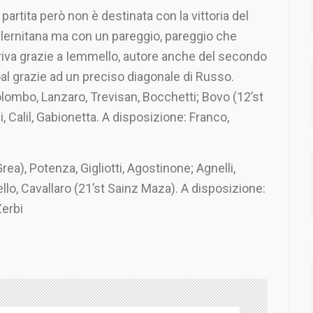
 partita però non è destinata con la vittoria del
lernitana ma con un pareggio, pareggio che
riva grazie a Iemmello, autore anche del secondo
al grazie ad un preciso diagonale di Russo.
ombo, Lanzaro, Trevisan, Bocchetti; Bovo (12’st
i, Calil, Gabionetta. A disposizione: Franco,
a), Potenza, Gigliotti, Agostinone; Agnelli,
llo, Cavallaro (21’st Sainz Maza). A disposizione:
Zerbi