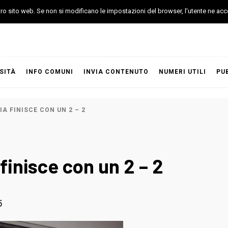
stro sito web. Se non si modificano le impostazioni del browser, l'utente ne acc
SITÀ
INFO COMUNI
INVIA CONTENUTO
NUMERI UTILI
PU
A FINISCE CON UN 2 – 2
finisce con un 2 – 2
5