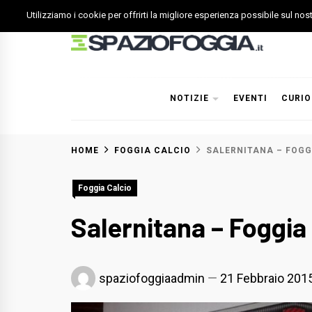
Skip
Utilizziamo i cookie per offrirti la migliore esperienza possibile sul no
to
content
Spazio Foggia
Foggia News Calcio Eventi e Attività nella Capitanata
NOTIZIE
EVENTI
CURIO
HOME
FOGGIA CALCIO
SALERNITANA – FOGGI
Foggia Calcio
Salernitana – Foggia 
spaziofoggiaadmin
21 Febbraio 201