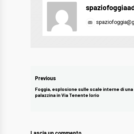
spaziofoggiaa
spaziofoggia@g
Navigazione
Previous
articoli
Foggia, esplosione sulle scale interne di una
Previous
palazzina in Via Tenente Iorio
post:
Lascia un commento