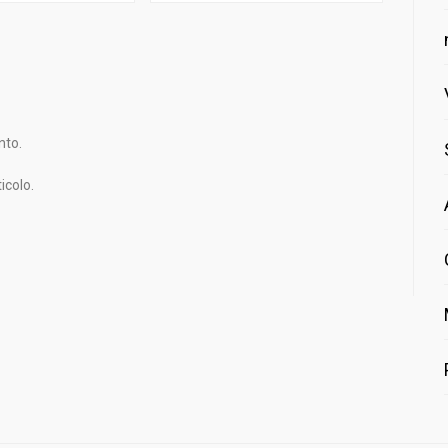
nto.
icolo.