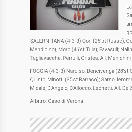
La
Sa
ar
go
SALERNITANA (4-3-3) Gori (25’pt Russo), Col
Mendicino), Moro (46’st Tuia), Favasuli; Nalin
Tagliavacche, Perrulli, Cristea. All. Menichini
FOGGIA (4-3-3) Narciso; Bencivenga (28’st Gre
Quinto, Minotti (35’st Barraco); Sarno, Iemme
Micale, D’Angelo, D’Allocco, Leonetti. All. De 
Arbitro: Caso di Verona