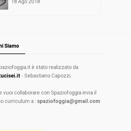
18 Ago 2018
hi Siamo
paziofoggia.it è stato realizzato da
tucisei.it
- Sebastiano Capozzi.
e vuoi collaborare con Spaziofoggia invia il
uo curriculum a :
spaziofoggia@gmail.com