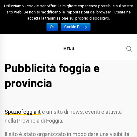
Skip
Utilizziamo i cookie per offrirti la migliore esperienza possibile sul nostro
to
sito web. Se non si modificano le impostazioni del browser, l'utente ne
accetta la trasmissione sul proprio dispositivo.
content
Spazio Foggia
Foggia News Calcio Eventi e Attività nella Capitanata
Ok
Cookie Policy
MENU
Pubblicità foggia e
provincia
Spaziofoggia.it
è un sito di news, eventi e attività
nella Provincia di Foggia.
Il sito è stato organizzato in modo dare una visibilità