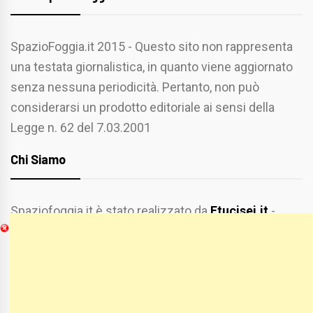
SpazioFoggia.it 2015 - Questo sito non rappresenta
una testata giornalistica, in quanto viene aggiornato
senza nessuna periodicità. Pertanto, non può
considerarsi un prodotto editoriale ai sensi della
Legge n. 62 del 7.03.2001
Chi Siamo
Spaziofoggia.it è stato realizzato da
Etucisei.it
-
Sebastiano Capozzi.
Se vuoi collaborare con Spaziofoggia invia il tuo
curriculum a :
spaziofoggia@gmail.com