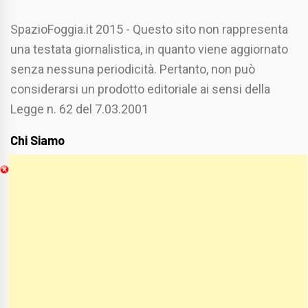
SpazioFoggia.it 2015 - Questo sito non rappresenta
una testata giornalistica, in quanto viene aggiornato
senza nessuna periodicità. Pertanto, non può
considerarsi un prodotto editoriale ai sensi della
Legge n. 62 del 7.03.2001
Chi Siamo
Spaziofoggia.it è stato realizzato da
Etucisei.it
-
Sebastiano Capozzi.
Se vuoi collaborare con Spaziofoggia invia il tuo
curriculum a :
spaziofoggia@gmail.com