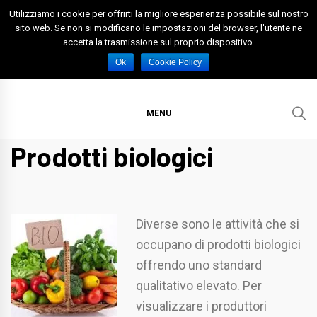
Skip
Utilizziamo i cookie per offrirti la migliore esperienza possibile sul nostro
to
sito web. Se non si modificano le impostazioni del browser, l'utente ne
accetta la trasmissione sul proprio dispositivo.
content
Spazio Foggia
Foggia News Calcio Eventi e Attività nella Capitanata
Ok
Cookie Policy
MENU
Prodotti biologici
Diverse sono le attività che si
occupano di prodotti biologici
offrendo uno standard
qualitativo elevato. Per
visualizzare i produttori