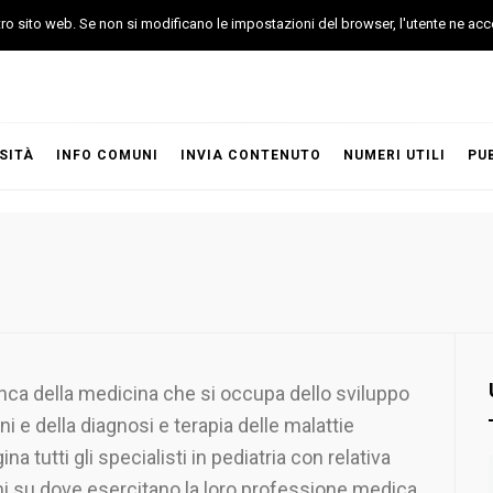
stro sito web. Se non si modificano le impostazioni del browser, l'utente ne acc
SITÀ
INFO COMUNI
INVIA CONTENUTO
NUMERI UTILI
PU
anca della medicina che si occupa dello sviluppo
i e della diagnosi e terapia delle malattie
ina tutti gli specialisti in pediatria con relativa
i su dove esercitano la loro professione medica