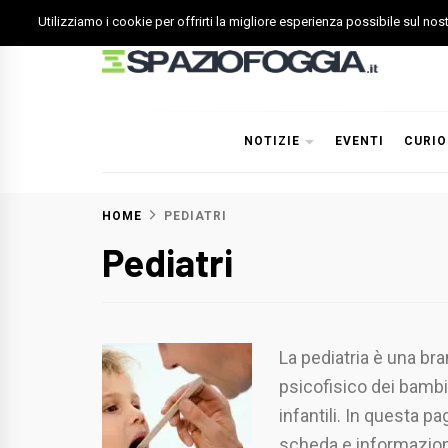
Skip
Utilizziamo i cookie per offrirti la migliore esperienza possibile sul no
to
content
Spazio Foggia
Foggia News Calcio Eventi e Attività nella Capitanata
NOTIZIE
EVENTI
CURIO
HOME
PEDIATRI
Pediatri
La pediatria è una br
psicofisico dei bambin
infantili. In questa pag
scheda e informazion