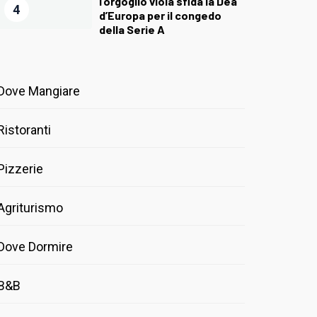
l’orgoglio viola sfida la Dea
4
d’Europa per il congedo
della Serie A
Dove Mangiare
Ristoranti
Pizzerie
Agriturismo
Dove Dormire
B&B