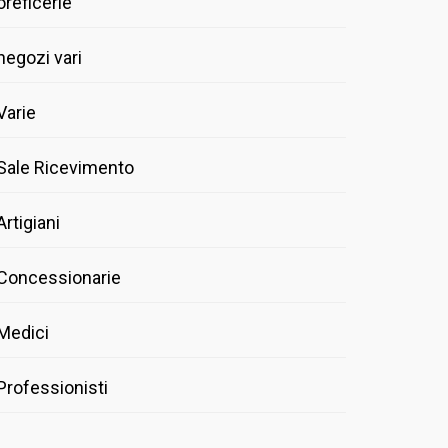
oreficerie
negozi vari
Varie
Sale Ricevimento
Artigiani
Concessionarie
Medici
Professionisti