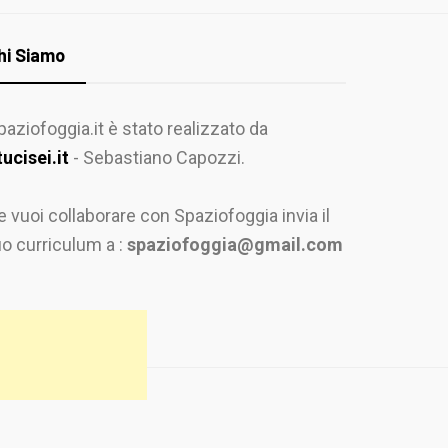
hi Siamo
paziofoggia.it è stato realizzato da
tucisei.it
- Sebastiano Capozzi.
e vuoi collaborare con Spaziofoggia invia il
uo curriculum a :
spaziofoggia@gmail.com