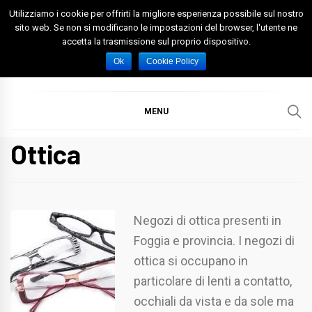
Skip
Utilizziamo i cookie per offrirti la migliore esperienza possibile sul nostro
to
sito web. Se non si modificano le impostazioni del browser, l'utente ne
accetta la trasmissione sul proprio dispositivo.
content
Spazio Foggia
Foggia News Calcio Eventi e Attività nella Capitanata
Ok
Cookie Policy
MENU
Ottica
Negozi di ottica presenti in
Foggia e provincia. I negozi di
ottica si occupano in
particolare di lenti a contatto,
occhiali da vista e da sole ma