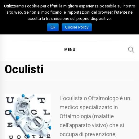
Skip
Utilizziamo i cookie per offrirti la migliore esperienza possibile sul nostro
to
sito web. Se non si modificano le impostazioni del browser, l'utente ne
accetta la trasmissione sul proprio dispositivo.
content
Spazio Foggia
Foggia News Calcio Eventi e Attività nella Capitanata
Ok
Cookie Policy
MENU
Oculisti
L’oculista o Oftalmologo è un
medico specializzato in
Oftalmologia (malattie
dell’apparato visivo) che si
occupa di prevenzione,