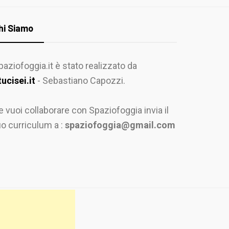
hi Siamo
paziofoggia.it è stato realizzato da
tucisei.it
- Sebastiano Capozzi.
e vuoi collaborare con Spaziofoggia invia il
uo curriculum a :
spaziofoggia@gmail.com