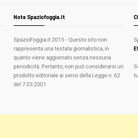
Note Spaziofoggia.it
C
SpazioFoggia.it 2015 - Questo sito non
S
rappresenta una testata giornalistica, in
E
quanto viene aggiornato senza nessuna
periodicità. Pertanto, non può considerarsi un
S
prodotto editoriale ai sensi della Legge n. 62
t
del 7.03.2001
 PRIME
BY
THEMEINWP
.