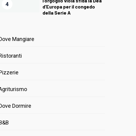
l’orgoglio viola sfida la Dea
4
d’Europa per il congedo
della Serie A
Dove Mangiare
Ristoranti
Pizzerie
Agriturismo
Dove Dormire
B&B