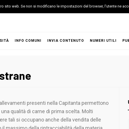
stro sito web. Se non si modificano le impostazioni del browser, l'utente ne acc
SITÀ
INFO COMUNI
INVIA CONTENUTO
NUMERI UTILI
PU
ostrane
 allevamenti presenti nella Capitanta permettono
 una qualità di carne di prima scelta. Molti
sere tali si occupano anche della vendita delle
 il massimo della rintracciabilità della materia