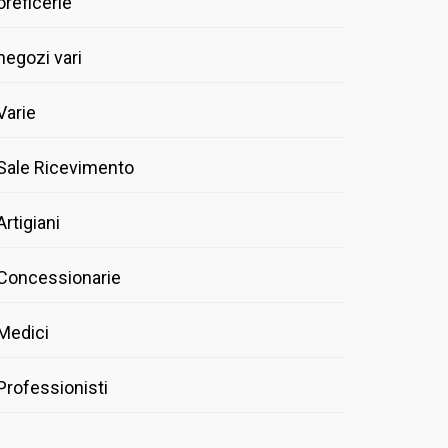
oreficerie
negozi vari
Varie
Sale Ricevimento
Artigiani
Concessionarie
Medici
Professionisti