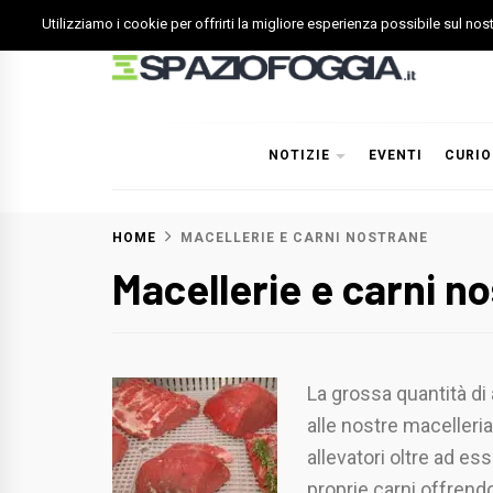
Skip
Utilizziamo i cookie per offrirti la migliore esperienza possibile sul no
to
content
Spazio Foggia
Foggia News Calcio Eventi e Attività nella Capitanata
NOTIZIE
EVENTI
CURIO
HOME
MACELLERIE E CARNI NOSTRANE
Macellerie e carni n
La grossa quantità di
alle nostre macelleria
allevatori oltre ad es
proprie carni offrendo