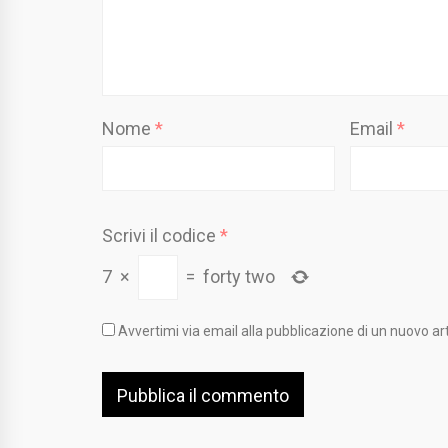
Nome
*
Email
*
Scrivi il codice
*
7
×
=
forty two
Avvertimi via email alla pubblicazione di un nuovo art