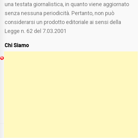
una testata giornalistica, in quanto viene aggiornato
senza nessuna periodicità. Pertanto, non può
considerarsi un prodotto editoriale ai sensi della
Legge n. 62 del 7.03.2001
Chi Siamo
Spaziofoggia.it è stato realizzato da
Etucisei.it
-
Sebastiano Capozzi.
Se vuoi collaborare con Spaziofoggia invia il tuo
curriculum a :
spaziofoggia@gmail.com
COPYRIGHT ALL RIGHTS RESERVED
|
THEME:
BLOG PRIME
BY