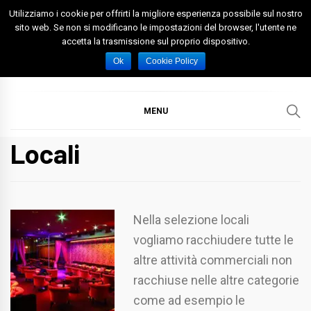
Skip
Utilizziamo i cookie per offrirti la migliore esperienza possibile sul nostro
to
sito web. Se non si modificano le impostazioni del browser, l'utente ne
accetta la trasmissione sul proprio dispositivo.
content
Spazio Foggia
Foggia News Calcio Eventi e Attività nella Capitanata
Ok
Cookie Policy
MENU
Locali
Nella selezione locali
vogliamo racchiudere tutte le
altre attività commerciali non
racchiuse nelle altre categorie
come ad esempio le