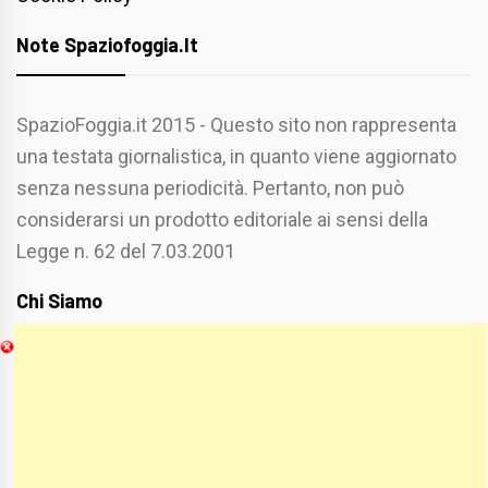
Note Spaziofoggia.it
SpazioFoggia.it 2015 - Questo sito non rappresenta
una testata giornalistica, in quanto viene aggiornato
senza nessuna periodicità. Pertanto, non può
considerarsi un prodotto editoriale ai sensi della
Legge n. 62 del 7.03.2001
Chi Siamo
Spaziofoggia.it è stato realizzato da
Etucisei.it
-
Sebastiano Capozzi.
Se vuoi collaborare con Spaziofoggia invia il tuo