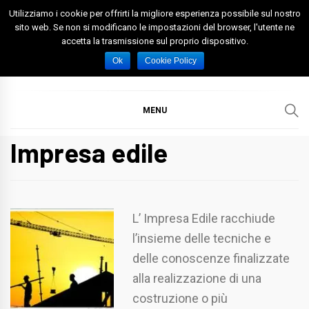
Skip
Utilizziamo i cookie per offrirti la migliore esperienza possibile sul nostro
to
sito web. Se non si modificano le impostazioni del browser, l'utente ne
accetta la trasmissione sul proprio dispositivo.
content
Spazio Foggia
Foggia News Calcio Eventi e Attività nella Capitanata
Ok
Cookie Policy
MENU
Impresa edile
L’ Impresa Edile racchiude
l’insieme delle tecniche e
delle conoscenze finalizzate
alla realizzazione di una
costruzione o più