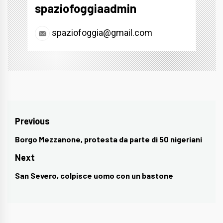
spaziofoggiaadmin
spaziofoggia@gmail.com
Navigazione
Previous
articoli
Borgo Mezzanone, protesta da parte di 50 nigeriani
Previous
post:
Next
San Severo, colpisce uomo con un bastone
Next
post: