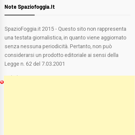
Note Spaziofoggia.it
SpazioFoggia.it 2015 - Questo sito non rappresenta
una testata giornalistica, in quanto viene aggiornato
senza nessuna periodicità. Pertanto, non può
considerarsi un prodotto editoriale ai sensi della
Legge n. 62 del 7.03.2001
Chi Siamo
Spaziofoggia.it è stato realizzato da
Etucisei.it
-
Sebastiano Capozzi.
Se vuoi collaborare con Spaziofoggia invia il tuo
curriculum a :
spaziofoggia@gmail.com