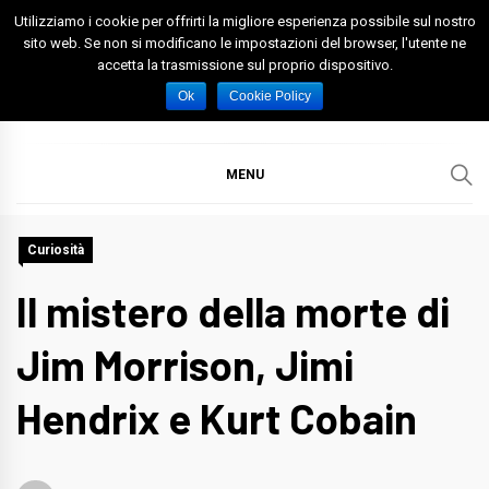
Skip
Utilizziamo i cookie per offrirti la migliore esperienza possibile sul nostro
to
sito web. Se non si modificano le impostazioni del browser, l'utente ne
accetta la trasmissione sul proprio dispositivo.
content
Spazio Foggia
Foggia News Calcio Eventi e Attività nella Capitanata
Ok
Cookie Policy
MENU
Curiosità
Il mistero della morte di
Jim Morrison, Jimi
Hendrix e Kurt Cobain