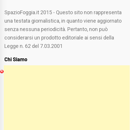
SpazioFoggia.it 2015 - Questo sito non rappresenta
una testata giornalistica, in quanto viene aggiornato
senza nessuna periodicità. Pertanto, non può
considerarsi un prodotto editoriale ai sensi della
Legge n. 62 del 7.03.2001
Chi Siamo
Spaziofoggia.it è stato realizzato da
Etucisei.it
-
Sebastiano Capozzi.
Se vuoi collaborare con Spaziofoggia invia il tuo
curriculum a :
spaziofoggia@gmail.com