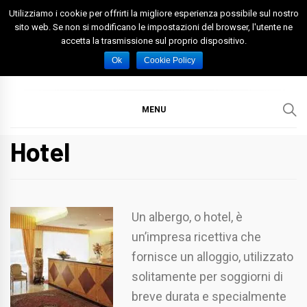
Skip
Utilizziamo i cookie per offrirti la migliore esperienza possibile sul nostro
to
sito web. Se non si modificano le impostazioni del browser, l'utente ne
accetta la trasmissione sul proprio dispositivo.
content
Spazio Foggia
Foggia News Calcio Eventi e Attività nella Capitanata
Ok
Cookie Policy
MENU
Hotel
Un albergo, o hotel, è
un’impresa ricettiva che
fornisce un alloggio, utilizzato
solitamente per soggiorni di
breve durata e specialmente