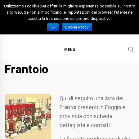
Skip
Utilizziamo i cookie per offrirti la migliore esperienza possibile sul nostro
to
sito web. Se non si modificano le impostazioni del browser, l'utente ne
accetta la trasmissione sul proprio dispositivo.
content
Spazio Foggia
Foggia News Calcio Eventi e Attività nella Capitanata
Ok
Cookie Policy
MENU
Frantoio
Qui di seguito una lista dei
Frantoi presenti in Foggia e
provincia con scheda
dettagliata e contatti.
La fiorente produzione di olio