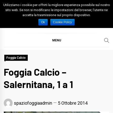
Skip
Utilizziamo i cookie per offrirti la migliore esperienza possibile sul nostro
to
sito web. Se non si modificano le impostazioni del browser, l'utente ne
accetta la trasmissione sul proprio dispositivo.
content
Spazio Foggia
Foggia News Calcio Eventi e Attività nella Capitanata
Ok
Cookie Policy
MENU
Foggia Calcio
Foggia Calcio –
Salernitana, 1 a 1
spaziofoggiaadmin
5 Ottobre 2014