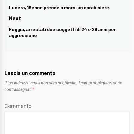
articoli
Lucera, 19enne prende a morsi un carabiniere
Previous
post:
Next
Foggia, arrestati due soggetti di 24 e 26 anni per
Next
aggressione
post:
Lascia un commento
Il tuo indirizzo email non sarà pubblicato.
I campi obbligatori sono
contrassegnati
*
Commento