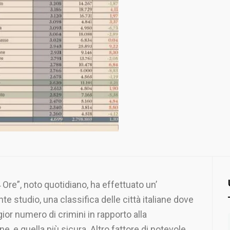
4 Ore”, noto quotidiano, ha effettuato un’
te studio, una classifica delle città italiane dove
gior numero di crimini in rapporto alla
e, e quella più sicura. Altro fattore di notevole