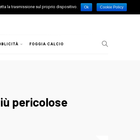
etta la trasmissione sul proprio dispositivo.
Ok
Cookie Policy
BBLICITÀ
FOGGIA CALCIO
più pericolose