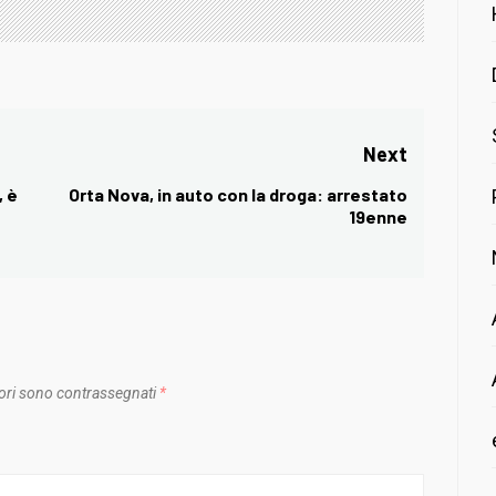
Next
, è
Orta Nova, in auto con la droga: arrestato
Next
19enne
post:
ori sono contrassegnati
*