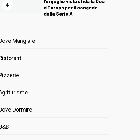
l’orgoglio viola sfida la Dea
4
d’Europa per il congedo
della Serie A
Dove Mangiare
Ristoranti
Pizzerie
Agriturismo
Dove Dormire
B&B