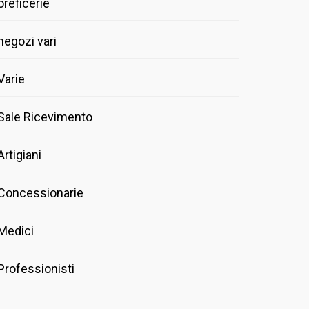
oreficerie
negozi vari
Varie
Sale Ricevimento
Artigiani
Concessionarie
Medici
Professionisti