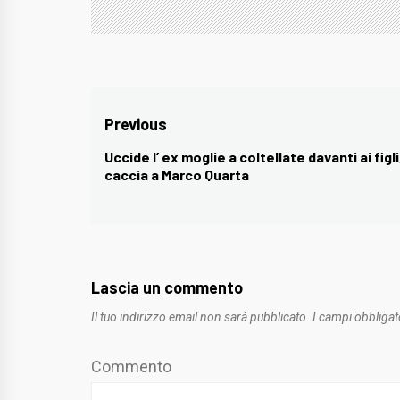
Navigazione
Previous
articoli
Uccide l’ ex moglie a coltellate davanti ai figli
Previous
caccia a Marco Quarta
post:
Lascia un commento
Il tuo indirizzo email non sarà pubblicato.
I campi obbligat
Commento