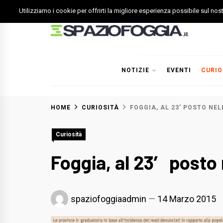
Skip
Utilizziamo i cookie per offrirti la migliore esperienza possibile sul no
to
content
Spazio Foggia
Foggia News Calcio Eventi e Attività nella Capitanata
NOTIZIE
EVENTI
CURIO
HOME
CURIOSITÀ
FOGGIA, AL 23′ POSTO NEL
Curiosità
Foggia, al 23′ posto 
spaziofoggiaadmin
14 Marzo 2015