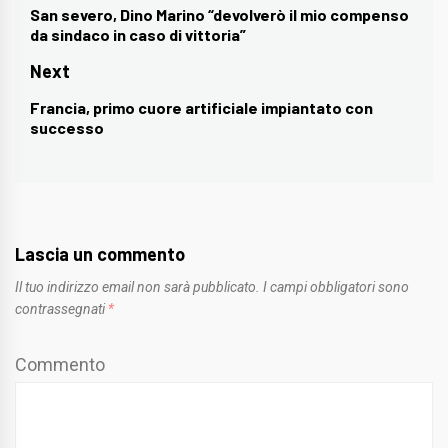
articoli
San severo, Dino Marino “devolverò il mio compenso
Previous
da sindaco in caso di vittoria”
post:
Next
Francia, primo cuore artificiale impiantato con
Next
successo
post:
Lascia un commento
Il tuo indirizzo email non sarà pubblicato.
I campi obbligatori sono
contrassegnati
*
Commento