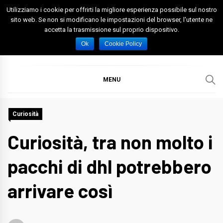
Skip
Utilizziamo i cookie per offrirti la migliore esperienza possibile sul nostro
to
sito web. Se non si modificano le impostazioni del browser, l'utente ne
accetta la trasmissione sul proprio dispositivo.
content
Spazio Foggia
Foggia News Calcio Eventi e Attività nella Capitanata
Ok
Cookie Policy
MENU
Curiosità
Curiosità, tra non molto i
pacchi di dhl potrebbero
arrivare così