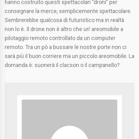
hanno costruito questi spettacolari “droni” per
consegnare la merce, semplicemente spettacolare.
Sembrerebbe qualcosa di futuristico ma in realtà
non lo è. Il drone non è altro che un’ areomobile a
pilotaggio remoto controllato da un computer
remoto. Tra un pò a bussare le nostre porte non ci
sarà più il buon corriere ma un piccolo areomobile. La
domanda è: suonerà il clacson o il campanello?