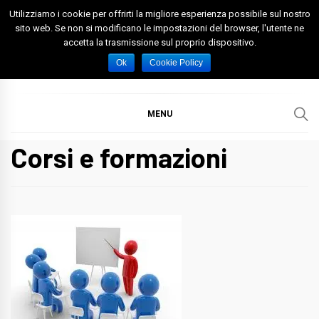
Skip
Utilizziamo i cookie per offrirti la migliore esperienza possibile sul nostro
to
sito web. Se non si modificano le impostazioni del browser, l'utente ne
accetta la trasmissione sul proprio dispositivo.
content
Spazio Foggia
Foggia News Calcio Eventi e Attività nella Capitanata
Ok
Cookie Policy
MENU
Corsi e formazioni