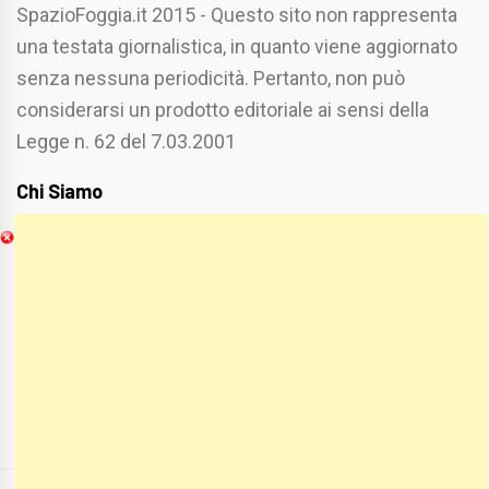
SpazioFoggia.it 2015 - Questo sito non rappresenta
una testata giornalistica, in quanto viene aggiornato
senza nessuna periodicità. Pertanto, non può
considerarsi un prodotto editoriale ai sensi della
Legge n. 62 del 7.03.2001
Chi Siamo
Spaziofoggia.it è stato realizzato da
Etucisei.it
-
Sebastiano Capozzi.
Se vuoi collaborare con Spaziofoggia invia il tuo
curriculum a :
spaziofoggia@gmail.com