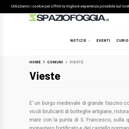
Skip
Utilizziamo i cookie per offrirti la migliore esperienza possibile sul no
to
content
Spazio Foggia
Foggia News Calcio Eventi e Attività nella Capitanata
NOTIZIE
EVENTI
CURIO
HOME
COMUNI
VIESTE
Vieste
E’ un borgo medievale di grande fascino co
vicoli brulicanti di botteghe artigiane, ristor
mare con la punta di S. Francesco, sulla
monastero fortificato e del castello norman