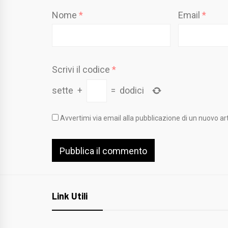
Nome
*
Email
*
Scrivi il codice
*
sette
+
=
dodici
Avvertimi via email alla pubblicazione di un nuovo art
Link Utili