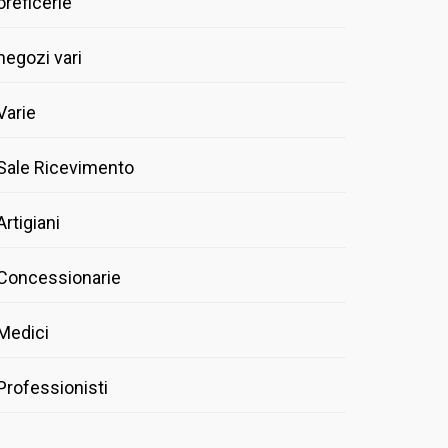
oreficerie
negozi vari
Varie
Sale Ricevimento
Artigiani
Concessionarie
Medici
Professionisti