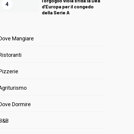
l’orgoglio viola sfida la Dea
4
d’Europa per il congedo
della Serie A
Dove Mangiare
Ristoranti
Pizzerie
Agriturismo
Dove Dormire
B&B