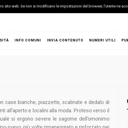
stro sito web. Se non si modificano le impostazioni del browser, l'utente ne acc
SITÀ
INFO COMUNI
INVIA CONTENUTO
NUMERI UTILI
PU
n case bianche, piazzette, scalinate e dedalo di
anti all’aperto e localini alla moda. Proteso verso il
 quale si ergono severe le sagome dell’omonimo
no-svevo, più volte rimaneggiato e rinforzato nei