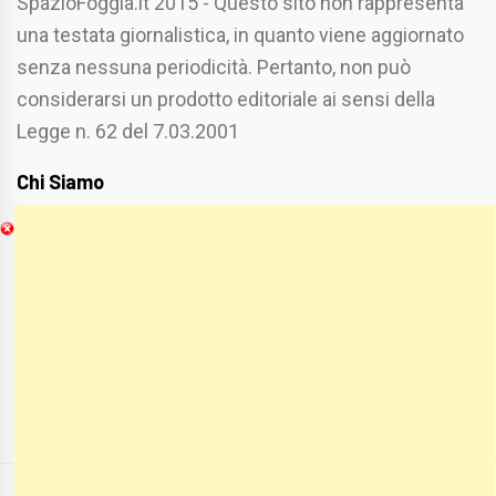
SpazioFoggia.it 2015 - Questo sito non rappresenta
una testata giornalistica, in quanto viene aggiornato
senza nessuna periodicità. Pertanto, non può
considerarsi un prodotto editoriale ai sensi della
Legge n. 62 del 7.03.2001
Chi Siamo
Spaziofoggia.it è stato realizzato da
Etucisei.it
-
Sebastiano Capozzi.
Se vuoi collaborare con Spaziofoggia invia il tuo
curriculum a :
spaziofoggia@gmail.com