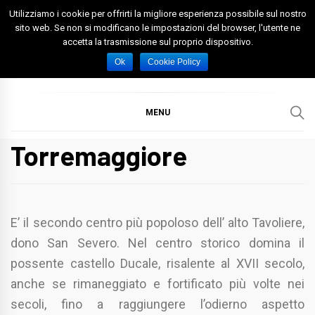
Skip
Utilizziamo i cookie per offrirti la migliore esperienza possibile sul nostro
to
sito web. Se non si modificano le impostazioni del browser, l'utente ne
accetta la trasmissione sul proprio dispositivo.
content
Spazio Foggia
Foggia News Calcio Eventi e Attività nella Capitanata
Ok
Cookie Policy
MENU
Torremaggiore
E’ il secondo centro più popoloso dell’ alto Tavoliere,
dono San Severo. Nel centro storico domina il
possente castello Ducale, risalente al XVII secolo,
anche se rimaneggiato e fortificato più volte nei
secoli, fino a raggiungere l’odierno aspetto