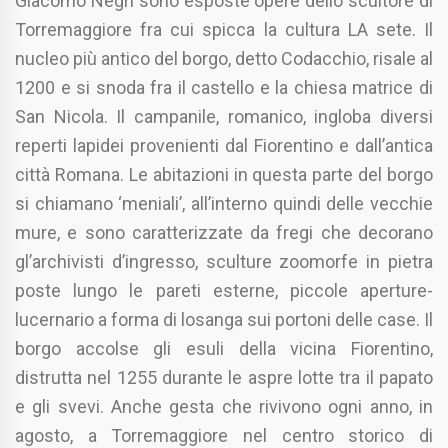
Giacomo Negri sono esposte opere dello scultore di
Torremaggiore fra cui spicca la cultura LA sete. Il
nucleo più antico del borgo, detto Codacchio, risale al
1200 e si snoda fra il castello e la chiesa matrice di
San Nicola. Il campanile, romanico, ingloba diversi
reperti lapidei provenienti dal Fiorentino e dall’antica
città Romana. Le abitazioni in questa parte del borgo
si chiamano ‘meniali’, all’interno quindi delle vecchie
mure, e sono caratterizzate da fregi che decorano
gl’archivisti d’ingresso, sculture zoomorfe in pietra
poste lungo le pareti esterne, piccole aperture-
lucernario a forma di losanga sui portoni delle case. Il
borgo accolse gli esuli della vicina Fiorentino,
distrutta nel 1255 durante le aspre lotte tra il papato
e gli svevi. Anche gesta che rivivono ogni anno, in
agosto, a Torremaggiore nel centro storico di